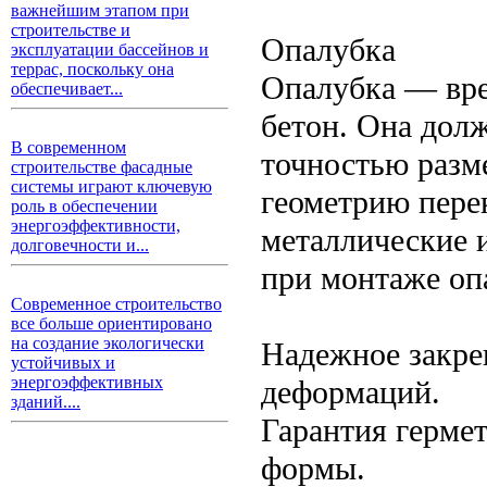
важнейшим этапом при
строительстве и
Опалубка
эксплуатации бассейнов и
террас, поскольку она
Опалубка — вре
обеспечивает...
бетон. Она дол
В современном
точностью разм
строительстве фасадные
системы играют ключевую
геометрию пере
роль в обеспечении
энергоэффективности,
металлические 
долговечности и...
при монтаже оп
Современное строительство
все больше ориентировано
на создание экологически
Надежное закре
устойчивых и
энергоэффективных
деформаций.
зданий....
Гарантия гермет
формы.