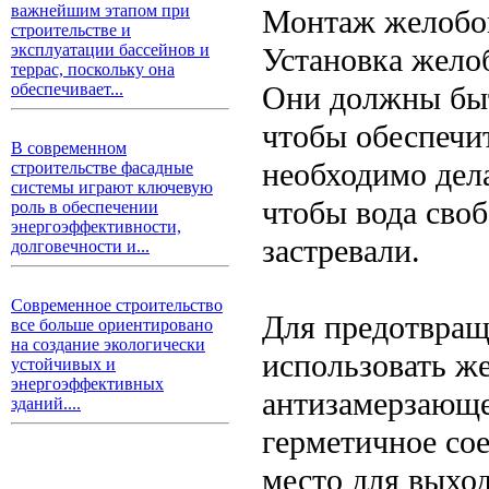
важнейшим этапом при
Монтаж желобо
строительстве и
эксплуатации бассейнов и
Установка жело
террас, поскольку она
Они должны быт
обеспечивает...
чтобы обеспечи
В современном
необходимо дела
строительстве фасадные
системы играют ключевую
чтобы вода своб
роль в обеспечении
энергоэффективности,
застревали.
долговечности и...
Современное строительство
Для предотвращ
все больше ориентировано
на создание экологически
использовать ж
устойчивых и
энергоэффективных
антизамерзающей
зданий....
герметичное со
место для выхо