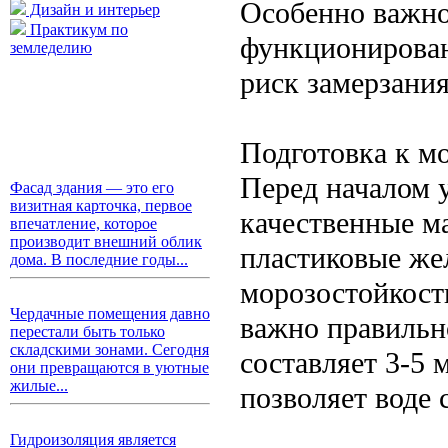
Особенно важно
Дизайн и интерьер
Практикум по
функционировани
земледелию
риск замерзания
Подготовка к м
Перед началом 
Фасад здания — это его
визитная карточка, первое
качественные м
впечатление, которое
производит внешний облик
пластиковые же
дома. В последние годы...
морозостойкост
Чердачные помещения давно
важно правильн
перестали быть только
складскими зонами. Сегодня
составляет 3-5 
они превращаются в уютные
жилые...
позволяет воде 
Гидроизоляция является