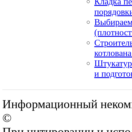
Кладка пе
порядовки
Выбираем 
(плотност
Строитель
котлована
Штукатурк
и подгото
Информационный некомме
©
При цитировании и испо