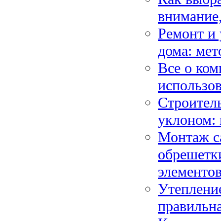
внимание,
Ремонт и 
дома: мет
Все о ком
использов
Строитель
уклоном:
Монтаж са
обрешетки
элементо
Утепление
правильна