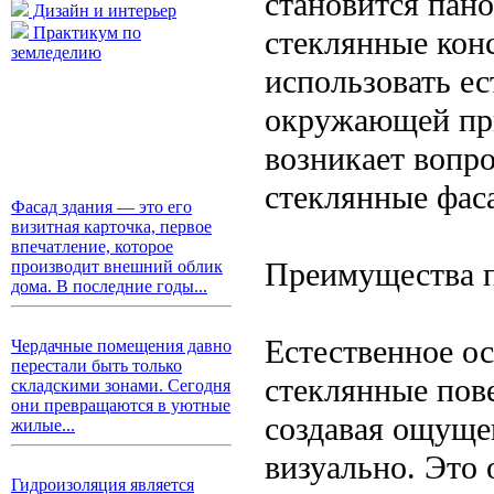
становится пан
Дизайн и интерьер
Практикум по
стеклянные кон
земледелию
использовать ес
окружающей при
возникает вопро
стеклянные фас
Фасад здания — это его
визитная карточка, первое
впечатление, которое
Преимущества п
производит внешний облик
дома. В последние годы...
Естественное о
Чердачные помещения давно
перестали быть только
стеклянные пов
складскими зонами. Сегодня
они превращаются в уютные
создавая ощуще
жилые...
визуально. Это 
Гидроизоляция является