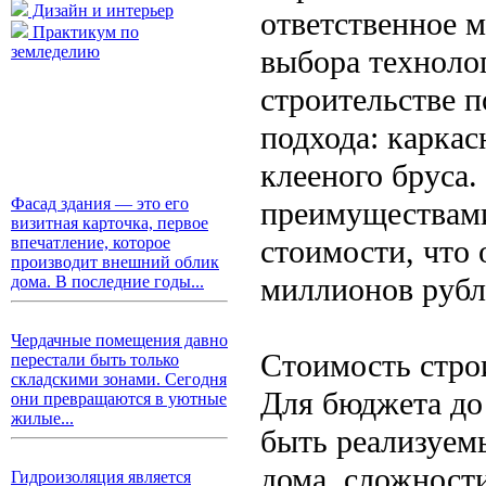
Дизайн и интерьер
ответственное 
Практикум по
земледелию
выбора техноло
строительстве 
подхода: каркас
клееного бруса.
Фасад здания — это его
преимуществами
визитная карточка, первое
стоимости, что 
впечатление, которое
производит внешний облик
миллионов рубл
дома. В последние годы...
Чердачные помещения давно
Стоимость стро
перестали быть только
складскими зонами. Сегодня
Для бюджета до
они превращаются в уютные
жилые...
быть реализуем
дома, сложност
Гидроизоляция является