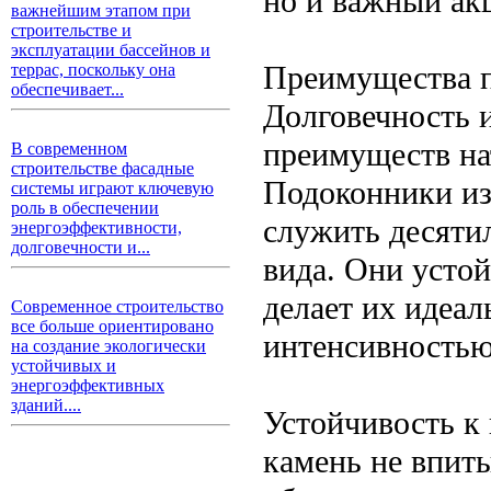
но и важный ак
важнейшим этапом при
строительстве и
эксплуатации бассейнов и
Преимущества п
террас, поскольку она
обеспечивает...
Долговечность 
преимуществ нат
В современном
строительстве фасадные
Подоконники из
системы играют ключевую
роль в обеспечении
служить десятил
энергоэффективности,
долговечности и...
вида. Они усто
делает их идеа
Современное строительство
все больше ориентировано
интенсивностью
на создание экологически
устойчивых и
энергоэффективных
зданий....
Устойчивость к 
камень не впиты