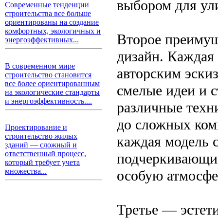
выбором для ули
Современные тенденции
строительства все больше
ориентированы на создание
комфортных, экологичных и
Второе преимущ
энергоэффективных...
дизайн. Каждая 
В современном мире
авторским эскиз
строительство становится
все более ориентированным
смелые идеи и 
на экологические стандарты
и энергоэффективность....
различные техни
до сложных ком
Проектирование и
строительство жилых
каждая модель с
зданий — сложный и
ответственный процесс,
подчеркивающим
который требует учета
множества...
особую атмосфе
Третье — эстет