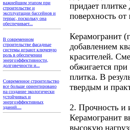
важнейшим этапом при
придает плитке
строительстве и
эксплуатации бассейнов и
поверхность от 
террас, поскольку она
обеспечивает...
Керамогранит (г
В современном
добавлением ква
строительстве фасадные
системы играют ключевую
красителей. См
роль в обеспечении
энергоэффективности,
обжигается при
долговечности и...
плитка. В резул
Современное строительство
твердым и прак
все больше ориентировано
на создание экологически
устойчивых и
энергоэффективных
2. Прочность и 
зданий....
Керамогранит в
высокую нагрузк