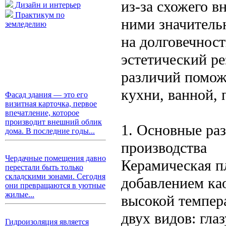
из-за схожего в
Дизайн и интерьер
Практикум по
ними значитель
земледелию
на долговечност
эстетический ре
различий помож
кухни, ванной, 
Фасад здания — это его
визитная карточка, первое
впечатление, которое
производит внешний облик
1. Основные раз
дома. В последние годы...
производства
Чердачные помещения давно
Керамическая пл
перестали быть только
складскими зонами. Сегодня
добавлением као
они превращаются в уютные
жилые...
высокой темпер
двух видов: гла
Гидроизоляция является