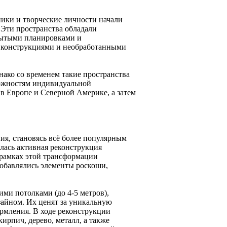
ники и творческие личности начали
 Эти пространства обладали
рытыми планировками и
 конструкциями и необработанными
нако со временем такие пространства
можностям индивидуальной
 в Европе и Северной Америке, а затем
ия, становясь всё более популярным
алась активная реконструкция
рамках этой трансформации
добавлялись элементы роскоши,
ми потолками (до 4-5 метров),
йном. Их ценят за уникальную
рмления. В ходе реконструкции
ирпич, дерево, металл, а также