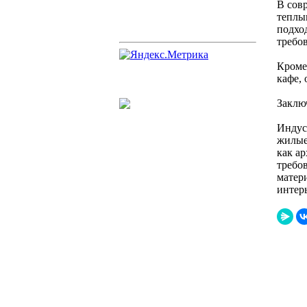
В сов
теплы
подхо
требо
Кроме
кафе, 
Заклю
Индус
жилые
как а
требо
матер
интер