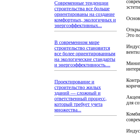
совре
Современные тенденции
эстет
строительства все больше
ориентированы на создание
Основ
комфортных, экологичных и
энергоэффективных...
Откры
Это п
В современном мире
Индус
строительство становится
венти
все более ориентированным
на экологические стандарты
Миним
и энергоэффективность....
интер
Контр
Проектирование и
корич
строительство жилых
зданий — сложный и
Акцен
ответственный процесс,
для с
который требует учета
множества...
Комби
совре
Индус