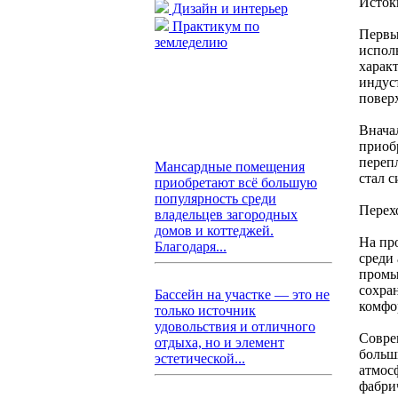
Исток
Дизайн и интерьер
Практикум по
Первы
земледелию
испол
харак
индус
повер
Внача
приоб
переп
Мансардные помещения
стал 
приобретают всё большую
популярность среди
Перех
владельцев загородных
домов и коттеджей.
На пр
Благодаря...
среди
промы
сохра
Бассейн на участке — это не
комфо
только источник
удовольствия и отличного
Совре
отдыха, но и элемент
больш
эстетической...
атмос
фабри