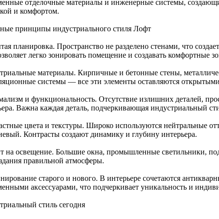
менные отделочные материалы и инженерные системы, создающ
икой и комфортом.
ные принципы индустриального стиля Лофт
тая планировка. Пространство не разделено стенами, что созда
озволяет легко зонировать помещение и создавать комфортные зо
триальные материалы. Кирпичные и бетонные стены, металличе
ляционные системы — все эти элементы оставляются открытыми,
ализм и функциональность. Отсутствие излишних деталей, про
ьера. Важна каждая деталь, подчеркивающая индустриальный сти
астные цвета и текстуры. Широко используются нейтральные от
невый. Контрасты создают динамику и глубину интерьера.
т на освещение. Большие окна, промышленные светильники, п
оздания правильной атмосферы.
нирование старого и нового. В интерьере сочетаются антиквар
менными аксессуарами, что подчеркивает уникальность и индиви
триальный стиль сегодня