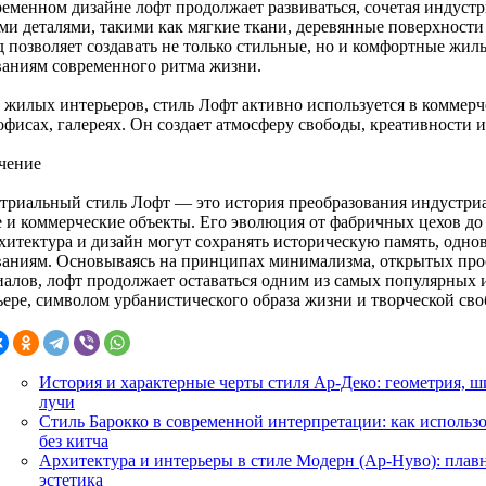
ременном дизайне лофт продолжает развиваться, сочетая индус
ми деталями, такими как мягкие ткани, деревянные поверхности
д позволяет создавать не только стильные, но и комфортные жил
ваниям современного ритма жизни.
 жилых интерьеров, стиль Лофт активно используется в коммер
офисах, галереях. Он создает атмосферу свободы, креативности 
чение
триальный стиль Лофт — это история преобразования индустри
 и коммерческие объекты. Его эволюция от фабричных цехов до
рхитектура и дизайн могут сохранять историческую память, одн
ваниям. Основываясь на принципах минимализма, открытых про
иалов, лофт продолжает оставаться одним из самых популярных 
ьере, символом урбанистического образа жизни и творческой сво
История и характерные черты стиля Ар-Деко: геометрия, ш
лучи
Стиль Барокко в современной интерпретации: как использо
без китча
Архитектура и интерьеры в стиле Модерн (Ар-Нуво): плав
эстетика