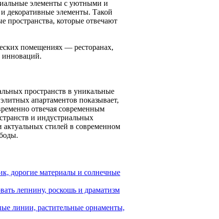
триальные элементы с уютными и
 и декоративные элементы. Такой
ые пространства, которые отвечают
ческих помещениях — ресторанах,
и инноваций.
альных пространств в уникальные
 элитных апартаментов показывает,
овременно отвечая современным
странств и индустриальных
и актуальных стилей в современном
боды.
ик, дорогие материалы и солнечные
вать лепнину, роскошь и драматизм
ные линии, растительные орнаменты,