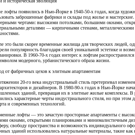
и и историческая эволюция
е лофты появились в Нью-Йорке в 1940-50-х годах, когда худож
ьзовать заброшенные фабрики и склады под жилье и мастерские.
терными чертами: высокими потолками, большими окнами, отк
триальными деталями — кирпичными стенами, металлическими
хностями.
ле это были скорее временные жилища для творческих людей, од
рели популярность благодаря своей уникальной эстетике и воз
ланировки. В 1960-70-х годах интерес к лофтам распространился
символом модерного, урбанистического образа жизни.
од от фабричных цехов к элитным апартаментам
отяжении 20-го века индустриальный стиль претерпевал изменен
 архитекторов и дизайнеров. В 1980-90-х годах в Нью-Йорке нач
шленных зданий, превращая их в элитные жилые комплексы. В 
нились характерные черты индустриального стиля, но при этом 
рта и современных технологий.
менные лофты — это зачастую просторные апартаменты с высоки
ими окнами, открытыми планировками и минималистичным диза
феру, свободу пространства и возможность индивидуального офо
чных зданий использовались натуральные материалы, такие как к