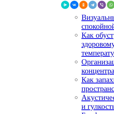
Визуальны
спокойно
Как обус
здоровому
температу
Организац
концентр
Как запах
пространс
Акустичес
и гулкос