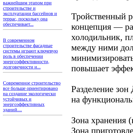
важнейшим этапом при
строительстве и
эксплуатации бассейнов и
Тройственный р
террас, поскольку она
концепция — ра
обеспечивает...
холодильник, п
В современном
между ними долж
строительстве фасадные
системы играют ключевую
минимизировать
роль в обеспечении
энергоэффективности,
повышает эффек
долговечности и...
Современное строительство
Разделение зон 
все больше ориентировано
на создание экологически
на функциональ
устойчивых и
энергоэффективных
зданий....
Зона хранения 
Зона приготовле