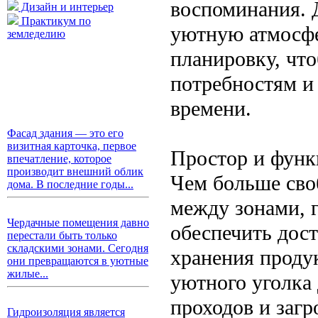
воспоминания. Д
Дизайн и интерьер
Практикум по
уютную атмосфе
земледелию
планировку, чт
потребностям и
времени.
Фасад здания — это его
визитная карточка, первое
Простор и функ
впечатление, которое
производит внешний облик
Чем больше сво
дома. В последние годы...
между зонами, 
Чердачные помещения давно
обеспечить дост
перестали быть только
складскими зонами. Сегодня
хранения продук
они превращаются в уютные
жилые...
уютного уголка 
проходов и заг
Гидроизоляция является