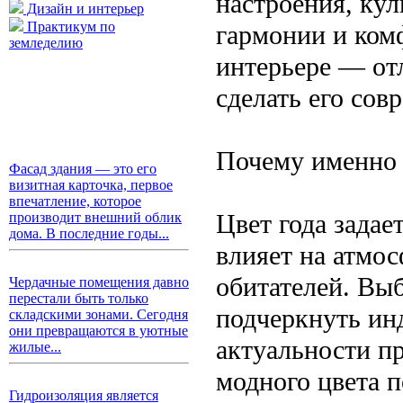
настроения, ку
Дизайн и интерьер
Практикум по
гармонии и комф
земледелию
интерьере — от
сделать его со
Почему именно 
Фасад здания — это его
визитная карточка, первое
впечатление, которое
Цвет года задае
производит внешний облик
дома. В последние годы...
влияет на атмо
обитателей. Вы
Чердачные помещения давно
перестали быть только
подчеркнуть ин
складскими зонами. Сегодня
они превращаются в уютные
актуальности пр
жилые...
модного цвета 
Гидроизоляция является