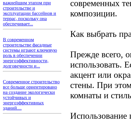
современных те
важнейшим этапом при
строительстве и
композиции.
эксплуатации бассейнов и
террас, поскольку она
обеспечивает...
Как выбрать пр
В современном
строительстве фасадные
системы играют ключевую
Прежде всего, о
роль в обеспечении
энергоэффективности,
использовать. Е
долговечности и...
акцент или окр
Современное строительство
стены. При это
все больше ориентировано
на создание экологически
комнаты и стил
устойчивых и
энергоэффективных
зданий....
Использование ц