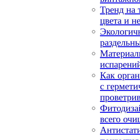
Тренд на 
цвета и н
Экологичн
раздельн
Материалы
испарений
Как орган
с гермет
проветри
Фитодизай
всего очи
Антистат