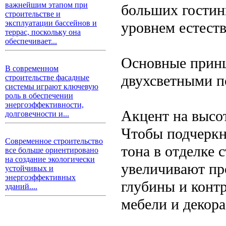
важнейшим этапом при
больших гостины
строительстве и
эксплуатации бассейнов и
уровнем естест
террас, поскольку она
обеспечивает...
Основные принц
В современном
двухсветными п
строительстве фасадные
системы играют ключевую
роль в обеспечении
энергоэффективности,
Акцент на высо
долговечности и...
Чтобы подчеркн
Современное строительство
тона в отделке 
все больше ориентировано
на создание экологически
увеличивают пр
устойчивых и
энергоэффективных
глубины и конт
зданий....
мебели и декора