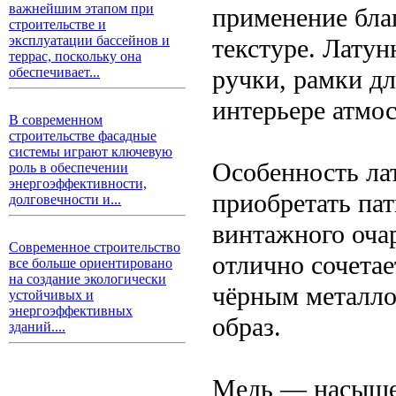
важнейшим этапом при
применение благ
строительстве и
эксплуатации бассейнов и
текстуре. Латун
террас, поскольку она
ручки, рамки дл
обеспечивает...
интерьере атмо
В современном
строительстве фасадные
системы играют ключевую
Особенность ла
роль в обеспечении
энергоэффективности,
приобретать пат
долговечности и...
винтажного оча
Современное строительство
отлично сочетае
все больше ориентировано
на создание экологически
чёрным металло
устойчивых и
энергоэффективных
образ.
зданий....
Медь — насыще