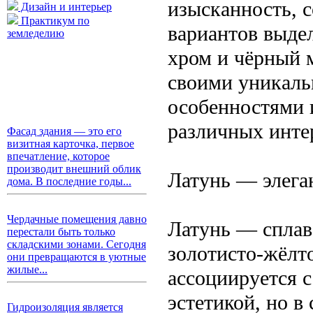
изысканность, 
Дизайн и интерьер
Практикум по
вариантов выдел
земледелию
хром и чёрный 
своими уникаль
особенностями 
различных инте
Фасад здания — это его
визитная карточка, первое
впечатление, которое
производит внешний облик
Латунь — элега
дома. В последние годы...
Чердачные помещения давно
Латунь — сплав
перестали быть только
складскими зонами. Сегодня
золотисто-жёлт
они превращаются в уютные
жилые...
ассоциируется с
эстетикой, но 
Гидроизоляция является