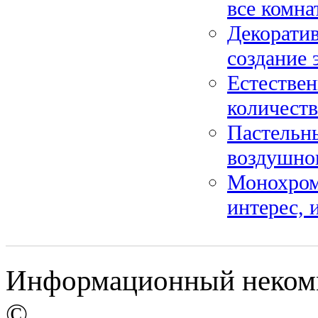
все комна
Декоратив
создание 
Естествен
количеств
Пастельны
воздушног
Монохромн
интерес, 
Информационный некомме
©