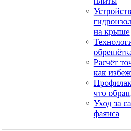
плиты
Устройств
гидроизол
на крыше
Технологи
обрешётка
Расчёт то
как избеж
Профилак
что обращ
Уход за с
фаянса