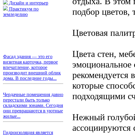
отдыха. В этом
Дизайн и интерьер
Практикум по
подбор цветов, 
земледелию
Цветовая палитр
Цвета стен, меб
Фасад здания — это его
эмоциональное 
визитная карточка, первое
впечатление, которое
рекомендуется 
производит внешний облик
дома. В последние годы...
которые способ
подходящими сч
Чердачные помещения давно
перестали быть только
складскими зонами. Сегодня
они превращаются в уютные
Нежный голубой
жилые...
ассоциируются с
Гидроизоляция является