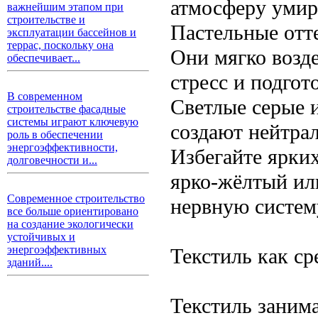
атмосферу умир
важнейшим этапом при
строительстве и
Пастельные отте
эксплуатации бассейнов и
террас, поскольку она
Они мягко возд
обеспечивает...
стресс и подгот
В современном
Светлые серые 
строительстве фасадные
системы играют ключевую
создают нейтра
роль в обеспечении
энергоэффективности,
Избегайте ярки
долговечности и...
ярко-жёлтый ил
Современное строительство
нервную систем
все больше ориентировано
на создание экологически
устойчивых и
энергоэффективных
Текстиль как ср
зданий....
Текстиль заним