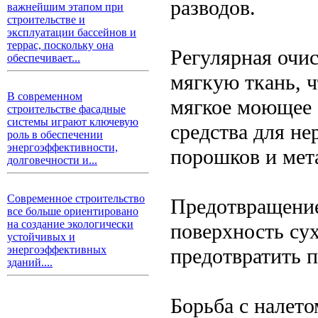
разводов.
важнейшим этапом при
строительстве и
эксплуатации бассейнов и
террас, поскольку она
Регулярная очи
обеспечивает...
мягкую ткань, 
В современном
мягкое моющее 
строительстве фасадные
системы играют ключевую
средства для н
роль в обеспечении
энергоэффективности,
порошков и мет
долговечности и...
Современное строительство
Предотвращение
все больше ориентировано
на создание экологически
поверхность сух
устойчивых и
энергоэффективных
предотвратить п
зданий....
Борьба с налето