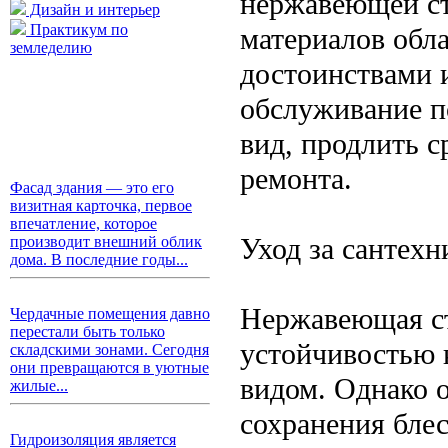
нержавеющей ст
Дизайн и интерьер
Практикум по
материалов обл
земледелию
достоинствами 
обслуживание п
вид, продлить 
ремонта.
Фасад здания — это его
визитная карточка, первое
впечатление, которое
Уход за сантех
производит внешний облик
дома. В последние годы...
Нержавеющая ст
Чердачные помещения давно
перестали быть только
устойчивостью 
складскими зонами. Сегодня
они превращаются в уютные
видом. Однако о
жилые...
сохранения бле
Гидроизоляция является