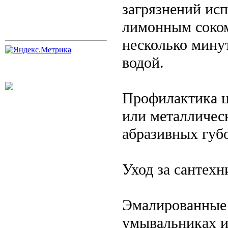
загрязнений исп
лимонным соком.
несколько минут
водой.
Профилактика ц
или металличес
абразивных губ
Уход за сантехн
Эмалированные 
умывальниках и 