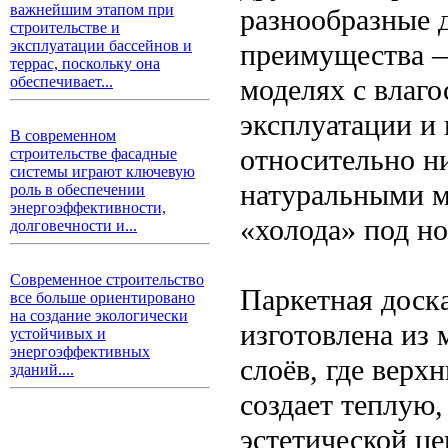
важнейшим этапом при
разнообразные 
строительстве и
эксплуатации бассейнов и
преимущества —
террас, поскольку она
моделях с влаг
обеспечивает...
эксплуатации и
В современном
относительно ни
строительстве фасадные
системы играют ключевую
натуральными 
роль в обеспечении
энергоэффективности,
«холода» под но
долговечности и...
Современное строительство
Паркетная доск
все больше ориентировано
на создание экологически
изготовлена из
устойчивых и
энергоэффективных
слоёв, где верх
зданий....
создает теплую
эстетической це