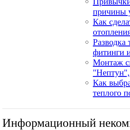
Привычки,
причины у
Как сдела
отоплени
Разводка 
фитинги 
Монтаж с
"Нептун",
Как выбра
теплого п
Информационный некомме