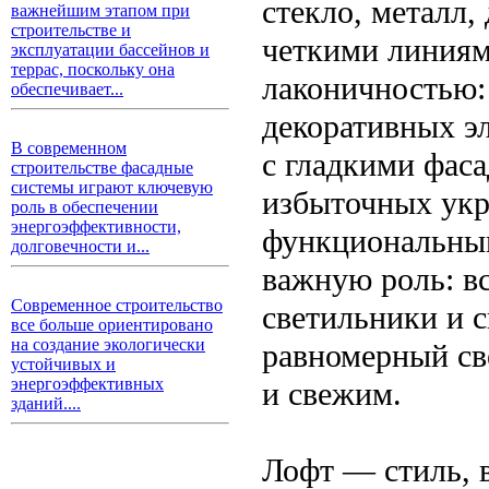
стекло, металл,
важнейшим этапом при
строительстве и
четкими линиям
эксплуатации бассейнов и
террас, поскольку она
лаконичностью:
обеспечивает...
декоративных эл
В современном
с гладкими фаса
строительстве фасадные
системы играют ключевую
избыточных укр
роль в обеспечении
энергоэффективности,
функциональным
долговечности и...
важную роль: в
Современное строительство
светильники и 
все больше ориентировано
на создание экологически
равномерный св
устойчивых и
энергоэффективных
и свежим.
зданий....
Лофт — стиль, 