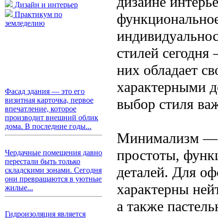
дизайне интерье
Дизайн и интерьер
Практикум по
функциональное
земледелию
индивидуальнос
стилей сегодня
них обладает с
характерными д
Фасад здания — это его
выбор стиля ва
визитная карточка, первое
впечатление, которое
производит внешний облик
дома. В последние годы...
Минимализм — э
простоты, функ
Чердачные помещения давно
перестали быть только
деталей. Для оф
складскими зонами. Сегодня
они превращаются в уютные
характерны ней
жилые...
а также пастел
Гидроизоляция является