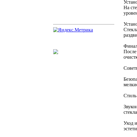
Устан
На ст
урове
Устан
Стекл
раздв
Финал
После
очист
Совет
Безоп
мелки
Стиль 
Звуко
стекл
Уход 
эстет