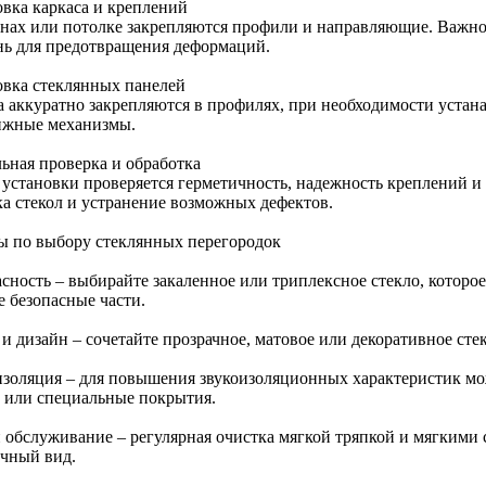
овка каркаса и креплений
енах или потолке закрепляются профили и направляющие. Важн
нь для предотвращения деформаций.
овка стеклянных панелей
а аккуратно закрепляются в профилях, при необходимости уста
ижные механизмы.
ьная проверка и обработка
 установки проверяется герметичность, надежность креплений и
ка стекол и устранение возможных дефектов.
ы по выбору стеклянных перегородок
асность – выбирайте закаленное или триплексное стекло, которо
е безопасные части.
и дизайн – сочетайте прозрачное, матовое или декоративное сте
изоляция – для повышения звукоизоляционных характеристик м
а или специальные покрытия.
и обслуживание – регулярная очистка мягкой тряпкой и мягкими
ичный вид.