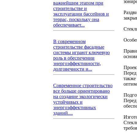
зонир
важнейшим этапом при
строительстве и
Раздв
эксплуатации бассейнов и
закрыв
террас, поскольку она
обеспечивает...
Стекл
Особе
В современном
строительстве фасадные
Прави
системы играют ключевую
основ
роль в обеспечении
энергоэффективности,
Проек
долговечности и...
Перед 
также
оптим
Современное строительство
все больше ориентировано
Подго
на создание экологически
Перед
устойчивых и
обесп
энергоэффективных
зданий....
Изгот
Стекл
требо