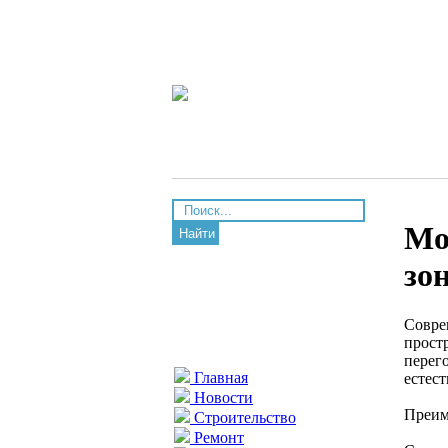
Мо
Найти
зо
Совре
прост
перег
Главная
естес
Новости
Преим
Строительство
Ремонт