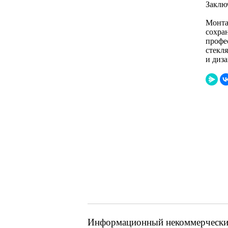
Заклю
Монта
сохра
профе
стекл
и диза
Информационный некоммерческий 