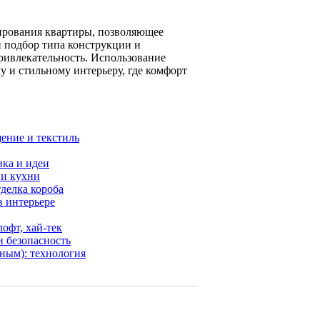
ирования квартиры, позволяющее
й подбор типа конструкции и
ривлекательность. Использование
у и стильному интерьеру, где комфорт
ение и текстиль
ика и идеи
 и кухни
тделка короба
в интерьере
офт, хай-тек
и безопасность
ным): технология