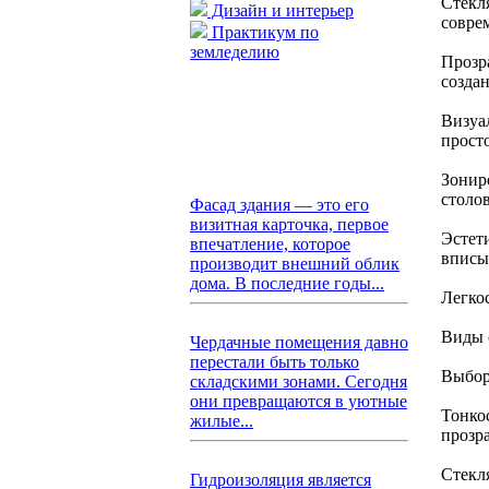
Стекл
Дизайн и интерьер
совре
Практикум по
земледелию
Прозр
созда
Визуа
прост
Зонир
столов
Фасад здания — это его
визитная карточка, первое
Эстет
впечатление, которое
вписы
производит внешний облик
дома. В последние годы...
Легко
Виды 
Чердачные помещения давно
перестали быть только
Выбор 
складскими зонами. Сегодня
они превращаются в уютные
Тонко
жилые...
прозр
Стекл
Гидроизоляция является