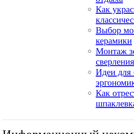
Как украс
классичес
Выбор мой
керамики
Монтаж зе
сверления
Идеи для 
эргономик
Как отрес
шпаклевк