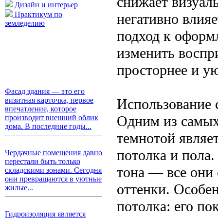
снижает визуал
Дизайн и интерьер
Практикум по
негативно влия
земледелию
подход к оформ
изменить воспри
просторнее и ую
Фасад здания — это его
Использование с
визитная карточка, первое
впечатление, которое
Одним из самых
производит внешний облик
дома. В последние годы...
темнотой являет
потолка и пола
Чердачные помещения давно
перестали быть только
тона — все они
складскими зонами. Сегодня
они превращаются в уютные
оттенки. Особе
жилые...
потолка: его по
Гидроизоляция является