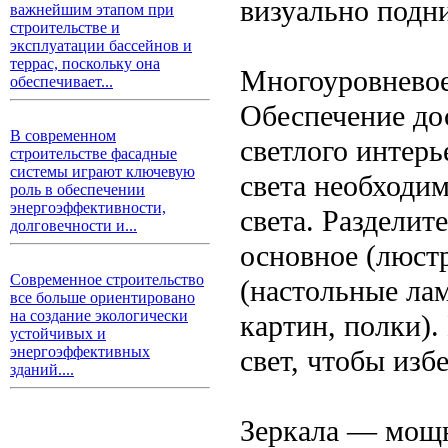
визуально подн
важнейшим этапом при
строительстве и
эксплуатации бассейнов и
террас, поскольку она
Многоуровневое
обеспечивает...
Обеспечение до
В современном
светлого интерь
строительстве фасадные
системы играют ключевую
света необходи
роль в обеспечении
энергоэффективности,
света. Разделит
долговечности и...
основное (люст
Современное строительство
(настольные лам
все больше ориентировано
на создание экологически
картин, полки)
устойчивых и
энергоэффективных
свет, чтобы из
зданий....
Зеркала — мощн