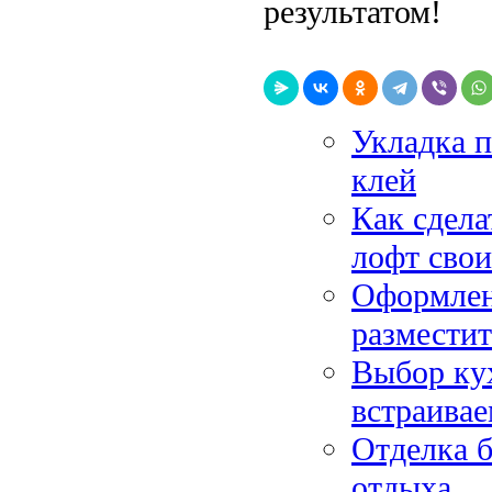
результатом!
Укладка 
клей
Как сдела
лофт сво
Оформлен
разместит
Выбор кух
встраива
Отделка б
отдыха