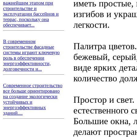
иметь простые,
важнейшим этапом при
строительстве и
изгибов и укра
эксплуатации бассейнов и
террас, поскольку она
легкости.
обеспечивает...
В современном
Палитра цветов
строительстве фасадные
системы играют ключевую
бежевый, серый
роль в обеспечении
энергоэффективности,
виде ярких дета
долговечности и...
количество дол
Современное строительство
все больше ориентировано
на создание экологически
Простор и свет
устойчивых и
энергоэффективных
естественного 
зданий....
Большие окна, л
делают простра