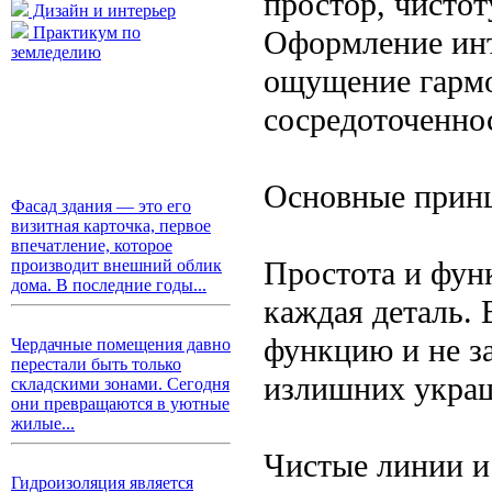
простор, чистот
Дизайн и интерьер
Практикум по
Оформление инт
земледелию
ощущение гармо
сосредоточенно
Основные прин
Фасад здания — это его
визитная карточка, первое
впечатление, которое
Простота и фун
производит внешний облик
дома. В последние годы...
каждая деталь.
функцию и не з
Чердачные помещения давно
перестали быть только
излишних украш
складскими зонами. Сегодня
они превращаются в уютные
жилые...
Чистые линии и
Гидроизоляция является