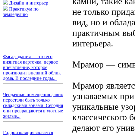
камни, такие ка
Дизайн и интерьер
Практикум по
не только при
земледелию
вид, но и облад
практичным выб
интерьера.
Фасад здания — это его
Мрамор — симво
визитная карточка, первое
впечатление, которое
производит внешний облик
дома. В последние годы...
Мрамор являетс
узнаваемых при
Чердачные помещения давно
перестали быть только
уникальные узо
складскими зонами. Сегодня
они превращаются в уютные
классического 
жилые...
делают его уни
Гидроизоляция является