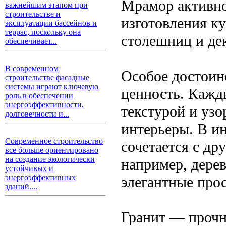
Мрамор активно 
важнейшим этапом при
строительстве и
изготовления ку
эксплуатации бассейнов и
террас, поскольку она
столешниц и де
обеспечивает...
В современном
Особое достоин
строительстве фасадные
системы играют ключевую
ценность. Кажд
роль в обеспечении
энергоэффективности,
текстурой и узо
долговечности и...
интерьеры. В ин
Современное строительство
сочетается с д
все больше ориентировано
на создание экологически
например, дере
устойчивых и
энергоэффективных
элегантные прос
зданий....
Гранит — прочн