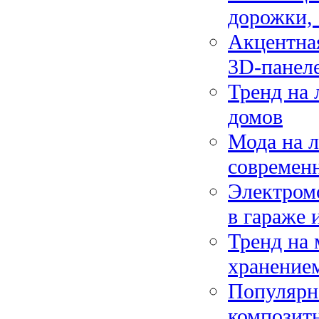
дорожки,
Акцентная
3D-панел
Тренд на 
домов
Мода на л
современ
Электромо
в гараже 
Тренд на
хранение
Популярно
композит