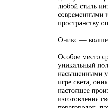
любой стиль инт
современными и
пространству о
Оникс — волшеб
Особое место с
уникальный пол
насыщенными уз
игре света, они
настоящее произ
изготовления с
перегородок, п