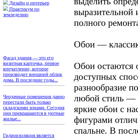
выделить опреде
Дизайн и интерьер
Практикум по
выразительной 
земледелию
полного ремонт
Обои — классик
Фасад здания — это его
Обои остаются 
визитная карточка, первое
впечатление, которое
доступных спос
производит внешний облик
дома. В последние годы...
разнообразие п
любой стиль — о
Чердачные помещения давно
перестали быть только
яркие обои с н
складскими зонами. Сегодня
они превращаются в уютные
фигурами отличн
жилые...
спальне. В пос
Гидроизоляция является