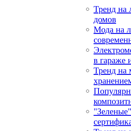
Тренд на 
домов
Мода на л
современ
Электромо
в гараже 
Тренд на
хранение
Популярно
композит
"Зеленые"
сертифик