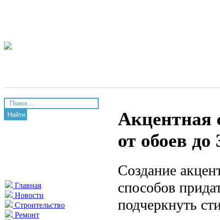
Акцентная 
Найти
от обоев до
Создание акцен
способов прида
Главная
Новости
подчеркнуть ст
Строительство
Ремонт