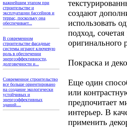
текстурированн
важнейшим этапом при
строительстве и
создают дополн
эксплуатации бассейнов и
террас, поскольку она
использовать о
обеспечивает...
подход, сочетая
В современном
оригинального р
строительстве фасадные
системы играют ключевую
роль в обеспечении
энергоэффективности,
Покраска и дек
долговечности и...
Современное строительство
Еще один спосо
все больше ориентировано
на создание экологически
или контрастную
устойчивых и
энергоэффективных
предпочитает м
зданий....
интерьер. В ка
применить деко