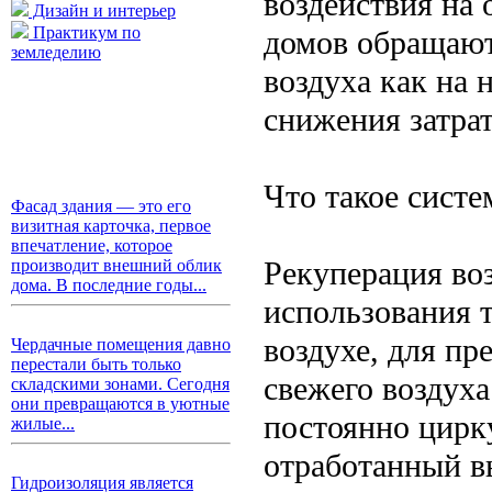
воздействия на
Дизайн и интерьер
Практикум по
домов обращают
земледелию
воздуха как на 
снижения затрат
Что такое сист
Фасад здания — это его
визитная карточка, первое
впечатление, которое
Рекуперация во
производит внешний облик
дома. В последние годы...
использования 
воздухе, для пр
Чердачные помещения давно
перестали быть только
свежего воздуха
складскими зонами. Сегодня
они превращаются в уютные
постоянно цирку
жилые...
отработанный в
Гидроизоляция является