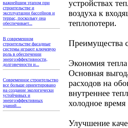
устройствах те
важнейшим этапом при
строительстве и
воздуха к входя
эксплуатации бассейнов и
террас, поскольку она
теплопотери.
обеспечивает...
В современном
Преимущества с
строительстве фасадные
системы играют ключевую
роль в обеспечении
энергоэффективности,
Экономия тепла 
долговечности и...
Основная выгод
Современное строительство
расходов на обо
все больше ориентировано
на создание экологически
внутреннее тепл
устойчивых и
энергоэффективных
холодное время 
зданий....
Улучшение каче