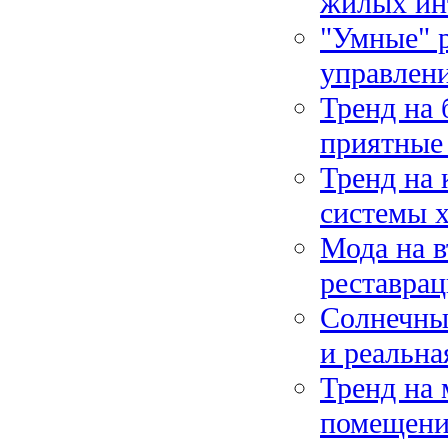
жилых ин
"Умные" 
управлен
Тренд на 
приятные 
Тренд на 
системы х
Мода на в
реставрац
Солнечные
и реальна
Тренд на
помещен