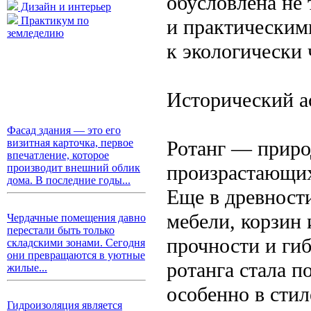
обусловлена не
Дизайн и интерьер
Практикум по
и практическим
земледелию
к экологически
Исторический а
Фасад здания — это его
Ротанг — приро
визитная карточка, первое
впечатление, которое
произрастающих
производит внешний облик
дома. В последние годы...
Еще в древности
мебели, корзин 
Чердачные помещения давно
перестали быть только
прочности и гиб
складскими зонами. Сегодня
они превращаются в уютные
ротанга стала 
жилые...
особенно в стил
Гидроизоляция является