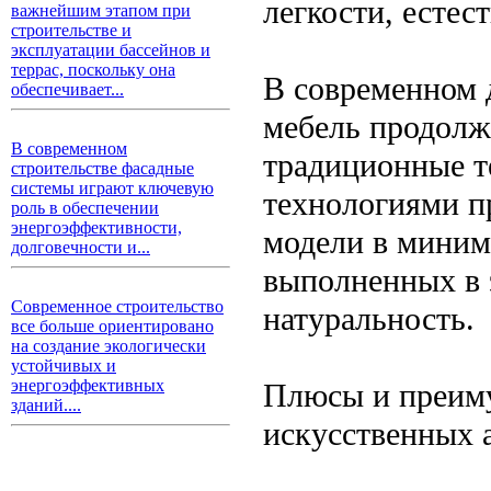
легкости, естес
важнейшим этапом при
строительстве и
эксплуатации бассейнов и
террас, поскольку она
В современном 
обеспечивает...
мебель продолжа
В современном
традиционные т
строительстве фасадные
системы играют ключевую
технологиями п
роль в обеспечении
энергоэффективности,
модели в минима
долговечности и...
выполненных в э
Современное строительство
натуральность.
все больше ориентировано
на создание экологически
устойчивых и
энергоэффективных
Плюсы и преиму
зданий....
искусственных 