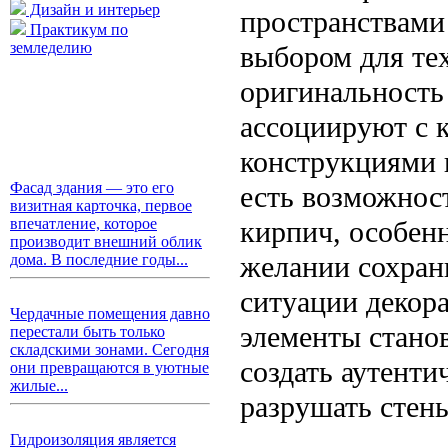
Дизайн и интерьер
пространствами
Практикум по
земледелию
выбором для тех
оригинальность 
ассоциируют с 
конструкциями 
Фасад здания — это его
есть возможнос
визитная карточка, первое
кирпич, особенн
впечатление, которое
производит внешний облик
желании сохрани
дома. В последние годы...
ситуации декор
Чердачные помещения давно
элементы станов
перестали быть только
складскими зонами. Сегодня
создать аутент
они превращаются в уютные
жилые...
разрушать стен
Гидроизоляция является