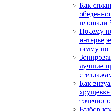
Как сплан
обеденног
площади 9
Почему не
интерьере
гамму по 
Зонирован
лучшие п
стеллажа
Как визуа
хрущёвке
точечног
Выбор кра