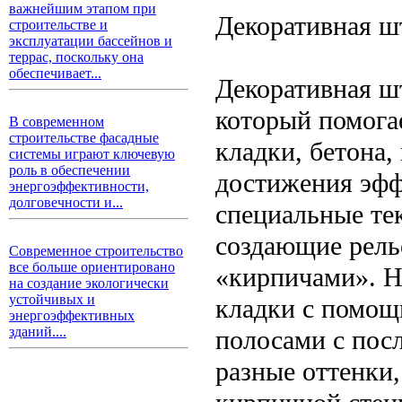
важнейшим этапом при
Декоративная ш
строительстве и
эксплуатации бассейнов и
террас, поскольку она
обеспечивает...
Декоративная ш
который помога
В современном
строительстве фасадные
кладки, бетона,
системы играют ключевую
роль в обеспечении
достижения эфф
энергоэффективности,
долговечности и...
специальные те
создающие рель
Современное строительство
все больше ориентировано
«кирпичами». Н
на создание экологически
устойчивых и
кладки с помощ
энергоэффективных
зданий....
полосами с пос
разные оттенки