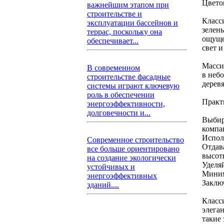
Цвето
важнейшим этапом при
строительстве и
Класс
эксплуатации бассейнов и
зелен
террас, поскольку она
ощуще
обеспечивает...
свет 
Масси
В современном
в неб
строительстве фасадные
дерев
системы играют ключевую
роль в обеспечении
Практ
энергоэффективности,
долговечности и...
Выбир
компа
Испол
Современное строительство
Отдав
все больше ориентировано
высот
на создание экологически
Уделя
устойчивых и
Миним
энергоэффективных
Заклю
зданий....
Класс
элега
такие