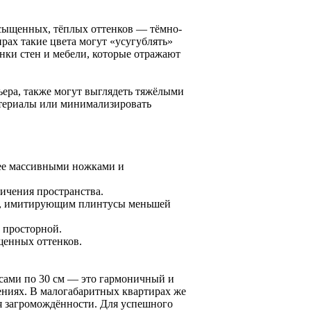
асыщенных, тёплых оттенков — тёмно-
рах такие цвета могут «усугублять»
нки стен и мебели, которые отражают
ьера, также могут выглядеть тяжёлыми
атериалы или минимализировать
ее массивными ножками и
личения пространства.
м, имитирующим плинтусы меньшей
 просторной.
щенных оттенков.
сами по 30 см — это гармоничный и
ениях. В малогабаритных квартирах же
я загромождённости. Для успешного