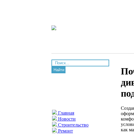
По
Найти
ди
по
Созда
Главная
оформ
комфо
Новости
услов
Строительство
как м
Ремонт