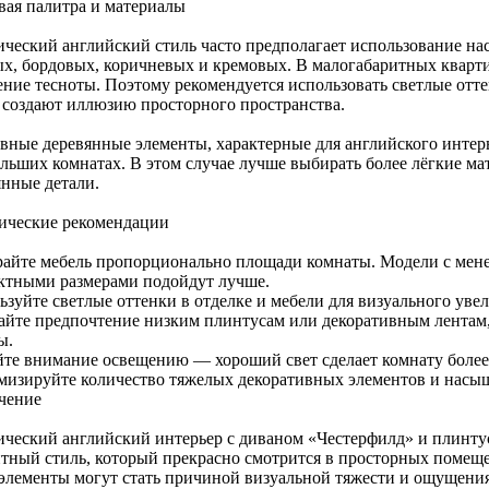
вая палитра и материалы
ический английский стиль часто предполагает использование н
ых, бордовых, коричневых и кремовых. В малогабаритных кварти
ние тесноты. Поэтому рекомендуется использовать светлые отте
и создают иллюзию просторного пространства.
вные деревянные элементы, характерные для английского интер
ольших комнатах. В этом случае лучше выбирать более лёгкие м
янные детали.
ические рекомендации
айте мебель пропорционально площади комнаты. Модели с мен
ктными размерами подойдут лучше.
ьзуйте светлые оттенки в отделке и мебели для визуального уве
айте предпочтение низким плинтусам или декоративным лента
ы.
йте внимание освещению — хороший свет сделает комнату более
изируйте количество тяжелых декоративных элементов и насы
чение
ический английский интерьер с диваном «Честерфилд» и плинту
нтный стиль, который прекрасно смотрится в просторных помещ
 элементы могут стать причиной визуальной тяжести и ощущени