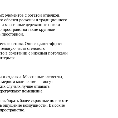
х элементов с богатой отделкой,
о образец роскоши и традиционного
ка и массивные деревянные ножки
о пространства такие крупные
е просторной.
еского стиля. Они создают эффект
ительную часть стенового
что в сочетании с низкими потолками
нтерьера.
и и отделки. Массивные элементы,
езмерном количестве — могут
ких случаях лучше отдавать
перегружают помещение.
я выбирать более скромные по высоте
ать ощущение воздушности. Высокие
пространство.