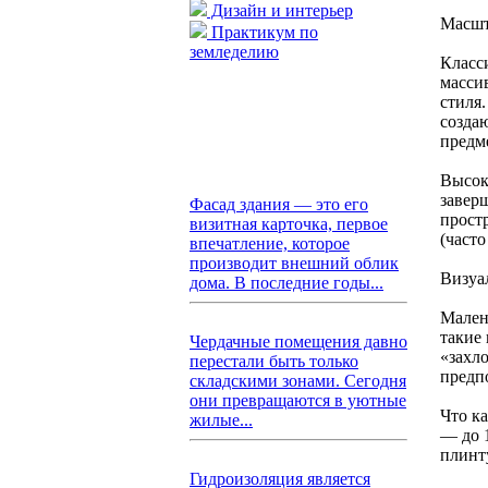
Дизайн и интерьер
Масшт
Практикум по
земледелию
Класс
масси
стиля
созда
предм
Высок
завер
Фасад здания — это его
прост
визитная карточка, первое
(част
впечатление, которое
производит внешний облик
Визуа
дома. В последние годы...
Мален
такие
Чердачные помещения давно
«захл
перестали быть только
предп
складскими зонами. Сегодня
они превращаются в уютные
Что к
жилые...
— до 
плинт
Гидроизоляция является