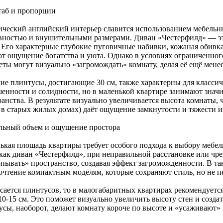
аб и пропорции
ический английский интерьер славится использованием мебельны
вностью и внушительными размерами. Диван «Честерфилд» — эт
. Его характерные глубокие пуговичные набивки, кожаная обив
ют ощущение богатства и уюта. Однако в условиях ограниченног
еты могут визуально «загромождать» комнату, делая её ещё мене
ие плинтусы, достигающие 30 см, также характерны для классич
шенности и солидности, но в маленькой квартире занимают знач
ранства. В результате визуально увеличивается высота комнаты, 
о в старых жилых домах) даёт ощущение замкнутости и тяжести и
льный объем и ощущение простора
ькая площадь квартиры требует особого подхода к выбору мебел
 как диван «Честерфилд», при неправильной расстановке или чр
опывать» пространство, создавая эффект загроможденности. В та
очтение компактным моделям, которые сохраняют стиль, но не 
асается плинтусов, то в малогабаритных квартирах рекомендуетс
10-15 см. Это поможет визуально увеличить высоту стен и созд
усы, наоборот, делают комнату короче по высоте и «усаживают» 