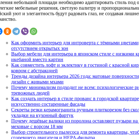
ления небольшой площади необходимо адаптировать стиль под о
 легкие мебельные решения, светлую палитру и пропорциональны
ский уют и элегантность будут радовать глаз, не создавая лишн
ранство.
Как оформить интерьер для интроверта с тёмными цветам
отсутствием открытых зон
Выбор мебели для интерьера в японском стиле с низкими к
икебаной вместо картин
Как совместить лофт и эклектику в гостиной с красной ки
ковром с абстракцией
Тренды дизайна интерьера 2026 года: матовые поверхност
дизайн с живыми мхами
Почему минимализм подходит не всем: психологические ри
тревожных людей
Как создать интерьер в стиле прованс в городской квартире
искусственно состаренные фасады
Секреты резки керамогранита ручным плиткорезом без ско
укладки на кухонный фартук
Почему дешёвые валики из поролона оставляют пузыри на 
меховые с ворсом 18 мм
Выбор строительного пылесоса для ремонта квартиры, что
сгоревшего двигателя и HEPA-фильтра