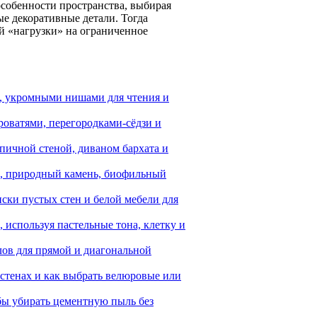
собенности пространства, выбирая
е декоративные детали. Тогда
ей «нагрузки» на ограниченное
и, укромными нишами для чтения и
роватями, перегородками-сёдзи и
рпичной стеной, диваном бархата и
и, природный камень, биофильный
ски пустых стен и белой мебели для
, используя пастельные тона, клетку и
лов для прямой и диагональной
стенах и как выбрать велюровые или
бы убирать цементную пыль без