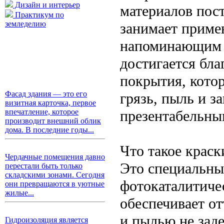
Дизайн и интерьер
материалов пост
Практикум по
земледелию
занимает приме
напоминающим п
достигается бла
покрытия, кото
Фасад здания — это его
грязь, пыль и з
визитная карточка, первое
презентабельны
впечатление, которое
производит внешний облик
дома. В последние годы...
Что такое крас
Чердачные помещения давно
Это специальны
перестали быть только
складскими зонами. Сегодня
фотокаталитиче
они превращаются в уютные
жилые...
обеспечивает от
и пылью не зад
Гидроизоляция является