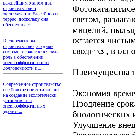
важнейшим этапом при
Фотокаталитиче
строительстве и
эксплуатации бассейнов и
светом, разлага
террас, поскольку она
обеспечивает...
мицелий, пыльца
остается чистым
В современном
строительстве фасадные
сводится, в осн
системы играют ключевую
роль в обеспечении
энергоэффективности,
долговечности и...
Преимущества т
Современное строительство
все больше ориентировано
Экономия време
на создание экологически
устойчивых и
Продление срок
энергоэффективных
зданий....
биологических 
Улучшение внеш