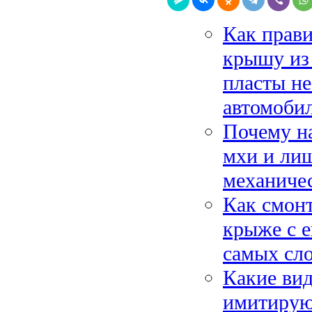
Как прави
крышу из
пласты не
автомоби
Почему на
мхи и лиш
механиче
Как смонт
крыже с е
самых сл
Какие вид
имитируют