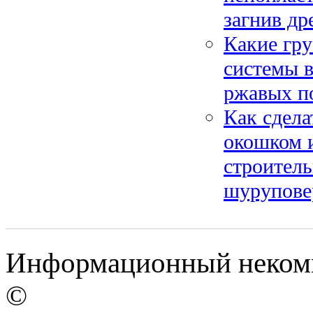
загнив др
Какие гр
системы 
ржавых по
Как сдела
окошком 
строитель
шурупове
Информационный некомме
©