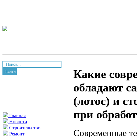
Какие совр
Найти
обладают 
(лотос) и с
при обрабо
Главная
Новости
Строительство
Современные те
Ремонт