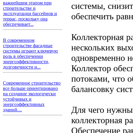
важнейшим этапом при
системы, снизи
строительстве и
эксплуатации бассейнов и
обеспечить рав
террас, поскольку она
обеспечивает...
Коллекторная р
В современном
нескольких вых
строительстве фасадные
системы играют ключевую
одновременно н
роль в обеспечении
энергоэффективности,
Коллектор обес
долговечности и...
потоками, что о
Современное строительство
балансовку сис
все больше ориентировано
на создание экологически
устойчивых и
энергоэффективных
Для чего нужны
зданий....
коллекторная ра
Обеспечение ра