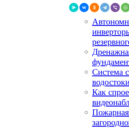
Автономно
инверторы
резервног
Дренажная
фундамент
Система с
водостоки
Как спрое
видеонабл
Пожарная
загородно