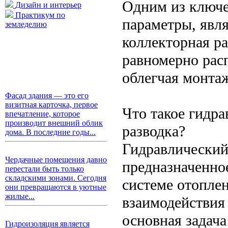
Одним из ключе
Дизайн и интерьер
Практикум по
параметры, явл
земледелию
коллекторная р
равномерно расп
облегчая монта
Фасад здания — это его
визитная карточка, первое
Что такое гидра
впечатление, которое
производит внешний облик
разводка?
дома. В последние годы...
Гидравлический
Чердачные помещения давно
предназначенное
перестали быть только
складскими зонами. Сегодня
системе отопле
они превращаются в уютные
жилые...
взаимодействия
основная задач
Гидроизоляция является