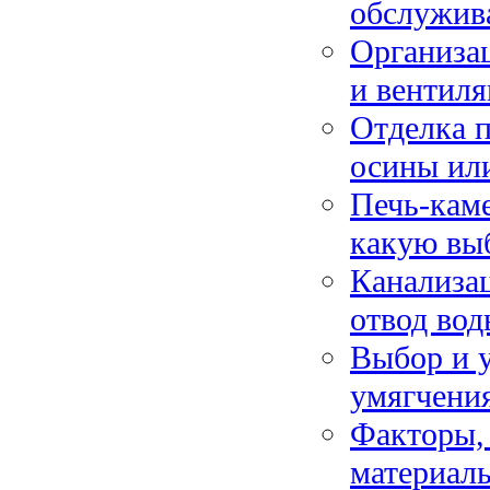
обслужив
Организац
и вентиля
Отделка п
осины или
Печь-каме
какую выб
Канализац
отвод вод
Выбор и 
умягчени
Факторы, 
материал