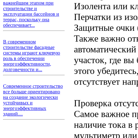
важнейшим этапом при
Изолента или к
строительстве и
эксплуатации бассейнов и
Перчатки из из
террас, поскольку она
Защитные очки 
обеспечивает...
Также важно от
В современном
автоматический
строительстве фасадные
системы играют ключевую
участок, где вы
роль в обеспечении
энергоэффективности,
этого убедитесь
долговечности и...
отсутствует нап
Современное строительство
все больше ориентировано
на создание экологически
Проверка отсут
устойчивых и
энергоэффективных
Самое важное п
зданий....
наличие тока в 
мультиметр или 