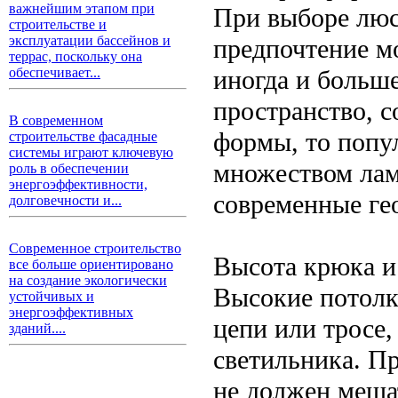
важнейшим этапом при
При выборе люс
строительстве и
эксплуатации бассейнов и
предпочтение мо
террас, поскольку она
иногда и больш
обеспечивает...
пространство, с
В современном
формы, то попул
строительстве фасадные
системы играют ключевую
множеством лам
роль в обеспечении
энергоэффективности,
современные ге
долговечности и...
Современное строительство
Высота крюка и
все больше ориентировано
на создание экологически
Высокие потолк
устойчивых и
энергоэффективных
цепи или тросе
зданий....
светильника. Пр
не должен меша