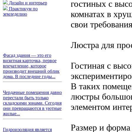
гостиных с выс
Дизайн и интерьер
Практикум по
комнатах в хру
земледелию
свои требовани
Люстра для про
Фасад здания — это его
визитная карточка, первое
Гостиная с выс
впечатление, которое
производит внешний облик
экспериментиро
дома. В последние годы...
В таких помещен
Чердачные помещения давно
люстры большог
перестали быть только
складскими зонами. Сегодня
элементом инте
они превращаются в уютные
жилые...
Размер и форма
Гидроизоляция является