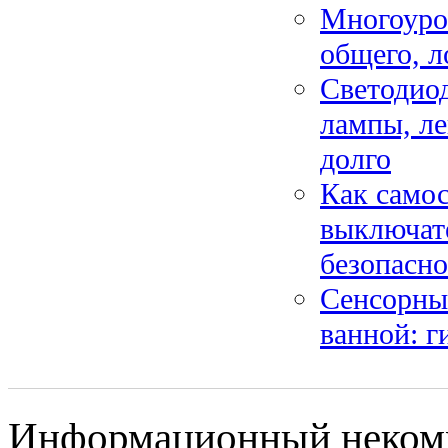
Многоуро
общего, л
Светодиод
лампы, ле
долго
Как самос
выключате
безопасн
Сенсорны
ванной: г
Информационный некомме