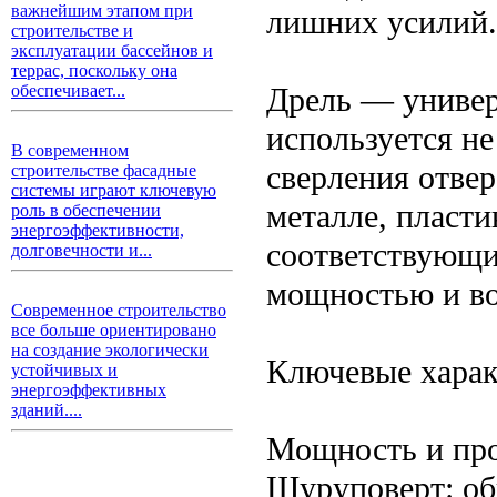
важнейшим этапом при
лишних усилий.
строительстве и
эксплуатации бассейнов и
террас, поскольку она
Дрель — универ
обеспечивает...
используется не
В современном
сверления отвер
строительстве фасадные
системы играют ключевую
металле, пласти
роль в обеспечении
энергоэффективности,
соответствующи
долговечности и...
мощностью и в
Современное строительство
все больше ориентировано
на создание экологически
Ключевые харак
устойчивых и
энергоэффективных
зданий....
Мощность и про
Шуруповерт: об