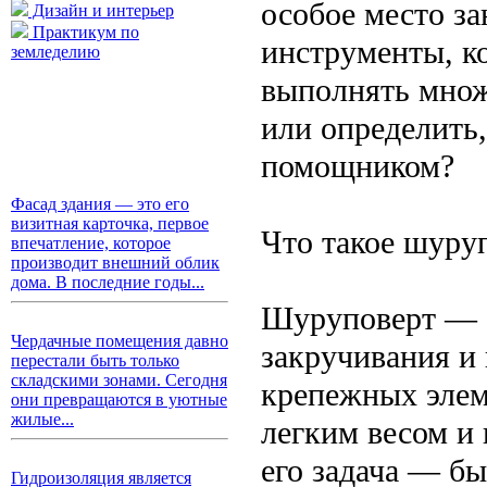
особое место з
Дизайн и интерьер
Практикум по
инструменты, к
земледелию
выполнять множ
или определить,
помощником?
Фасад здания — это его
визитная карточка, первое
Что такое шуруп
впечатление, которое
производит внешний облик
дома. В последние годы...
Шуруповерт — э
Чердачные помещения давно
закручивания и
перестали быть только
складскими зонами. Сегодня
крепежных элем
они превращаются в уютные
жилые...
легким весом и
его задача — бы
Гидроизоляция является