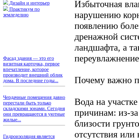
Избыточная вла
Дизайн и интерьер
Практикум по
нарушению корн
земледелию
появлению боле
дренажной сист
ландшафта, а т
переувлажнение
Фасад здания — это его
визитная карточка, первое
впечатление, которое
производит внешний облик
Почему важно п
дома. В последние годы...
Чердачные помещения давно
Вода на участк
перестали быть только
складскими зонами. Сегодня
причинам: из-з
они превращаются в уютные
жилые...
близости грунто
отсутствия или
Гидроизоляция является