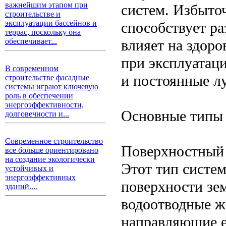
важнейшим этапом при
систем. Избыто
строительстве и
эксплуатации бассейнов и
способствует р
террас, поскольку она
влияет на здоро
обеспечивает...
при эксплуатац
В современном
и постоянные л
строительстве фасадные
системы играют ключевую
роль в обеспечении
энергоэффективности,
Основные типы
долговечности и...
Современное строительство
Поверхностный
все больше ориентировано
на создание экологически
Этот тип систем
устойчивых и
энергоэффективных
поверхности зем
зданий....
водоотводные ж
направляющие е