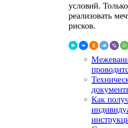
условий. Тольк
реализовать ме
рисков.
Межевание
проводитс
Техническ
документ
Как получ
индивиду
инструкц