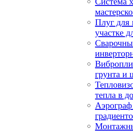
Система х
мастерско
Плуг для 
участке д
Сварочный
инвертор
Вибропли
грунта и 
Тепловизо
тепла в д
Аэрограф 
градиенто
Монтажный