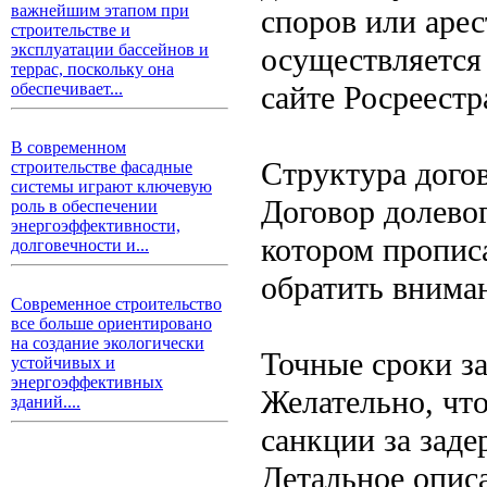
важнейшим этапом при
споров или арес
строительстве и
эксплуатации бассейнов и
осуществляется
террас, поскольку она
сайте Росреест
обеспечивает...
В современном
Структура догов
строительстве фасадные
системы играют ключевую
Договор долевог
роль в обеспечении
энергоэффективности,
котором пропис
долговечности и...
обратить внима
Современное строительство
все больше ориентировано
на создание экологически
Точные сроки за
устойчивых и
энергоэффективных
Желательно, чт
зданий....
санкции за заде
Детальное описа