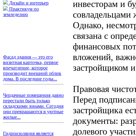
инвесторам и б
Дизайн и интерьер
Практикум по
совладельцами ж
земледелию
Однако, несмотр
связана с опре
финансовых пот
вложений, важн
Фасад здания — это его
визитная карточка, первое
застройщиком и
впечатление, которое
производит внешний облик
дома. В последние годы...
Правовая чисто
Чердачные помещения давно
Перед подписан
перестали быть только
складскими зонами. Сегодня
застройщика ес
они превращаются в уютные
жилые...
документы: разр
долевого участи
Гидроизоляция является