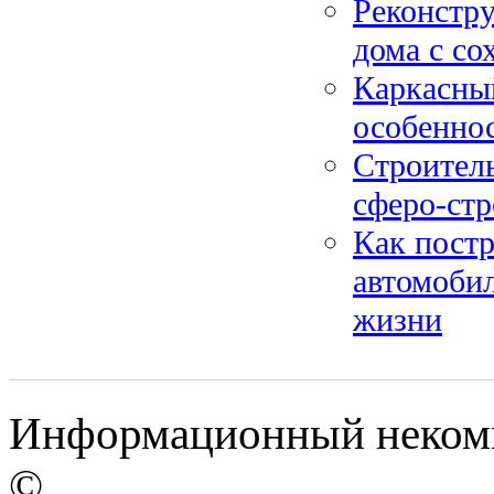
Реконстру
дома с со
Каркасный
особеннос
Строитель
сферо-ст
Как постр
автомоби
жизни
Информационный некомме
©