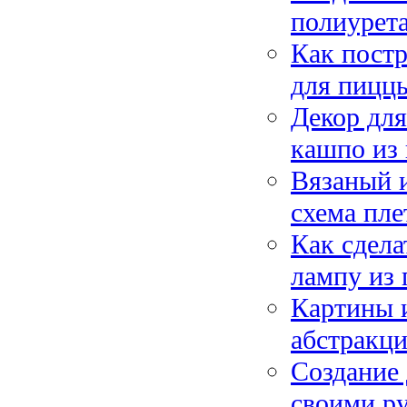
полиурета
Как постр
для пиццы
Декор для
кашпо из
Вязаный и
схема пле
Как сдел
лампу из
Картины и
абстракци
Создание 
своими ру