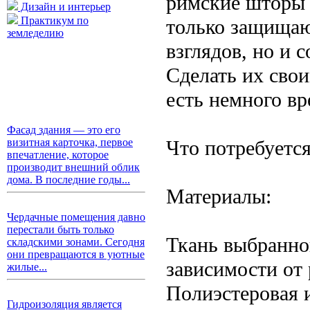
римские шторы 
Дизайн и интерьер
Практикум по
только защищаю
земледелию
взглядов, но и 
Сделать их свои
есть немного вр
Фасад здания — это его
Что потребуетс
визитная карточка, первое
впечатление, которое
производит внешний облик
дома. В последние годы...
Материалы:
Чердачные помещения давно
перестали быть только
Ткань выбранног
складскими зонами. Сегодня
они превращаются в уютные
зависимости от 
жилые...
Полиэстеровая 
Гидроизоляция является