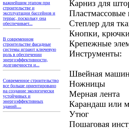
Карниз для што
важнейшим этапом при
строительстве и
Пластмассовые 
эксплуатации бассейнов и
террас, поскольку она
Степлер для тк
обеспечивает...
Кнопки, крючки
В современном
Крепежные эле
строительстве фасадные
системы играют ключевую
Инструменты:
роль в обеспечении
энергоэффективности,
долговечности и...
Швейная машин
Современное строительство
Ножницы
все больше ориентировано
на создание экологически
Мерная лента
устойчивых и
энергоэффективных
Карандаш или м
зданий....
Утюг
Пошаговая инст