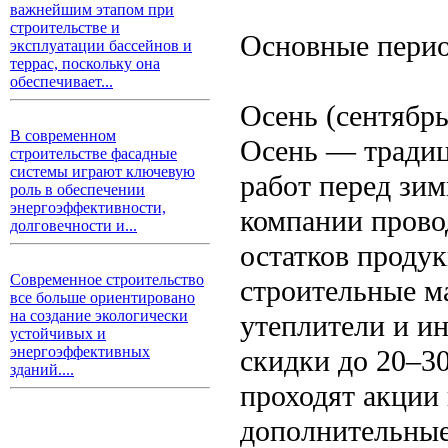
важнейшим этапом при
строительстве и
Основные перио
эксплуатации бассейнов и
террас, поскольку она
обеспечивает...
Осень (сентябр
В современном
Осень — традиц
строительстве фасадные
системы играют ключевую
работ перед зим
роль в обеспечении
энергоэффективности,
компании прово
долговечности и...
остатков проду
Современное строительство
строительные ма
все больше ориентировано
на создание экологически
утеплители и и
устойчивых и
энергоэффективных
скидки до 20–30
зданий....
проходят акции
дополнительные