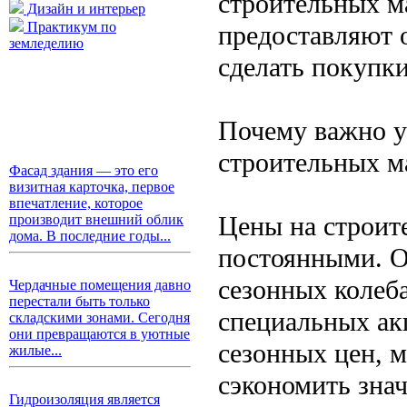
строительных м
Дизайн и интерьер
Практикум по
предоставляют 
земледелию
сделать покупк
Почему важно у
строительных м
Фасад здания — это его
визитная карточка, первое
впечатление, которое
Цены на строит
производит внешний облик
дома. В последние годы...
постоянными. О
сезонных колеба
Чердачные помещения давно
перестали быть только
специальных ак
складскими зонами. Сегодня
они превращаются в уютные
сезонных цен, 
жилые...
сэкономить зна
Гидроизоляция является