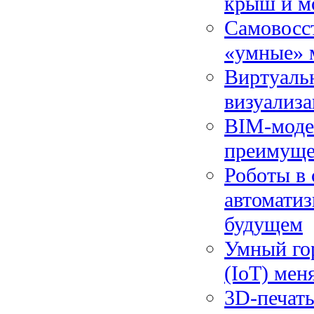
крыш и м
Самовосс
«умные» м
Виртуальн
визуализа
BIM-модел
преимуще
Роботы в 
автомати
будущем
Умный гор
(IoT) мен
3D-печать