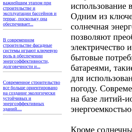
важнейшим этапом при
использование 
строительстве и
эксплуатации бассейнов и
Одним из ключе
террас, поскольку она
солнечная энер
обеспечивает...
позволяют прео
В современном
электричество и
строительстве фасадные
системы играют ключевую
бытовые потреб
роль в обеспечении
энергоэффективности,
батареями, так
долговечности и...
для использова
Современное строительство
погоду. Соврем
все больше ориентировано
на создание экологически
на базе литий-
устойчивых и
энергоэффективных
энергоемкостью
зданий....
Кроме солнечны