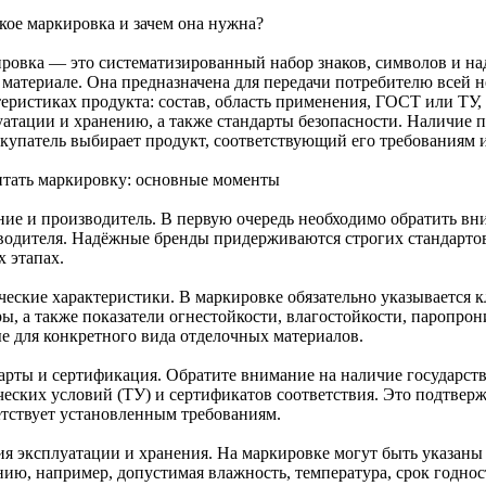
акое маркировка и зачем она нужна?
ровка — это систематизированный набор знаков, символов и на
 материале. Она предназначена для передачи потребителю всей
теристиках продукта: состав, область применения, ГОСТ или ТУ,
уатации и хранению, а также стандарты безопасности. Наличие 
окупатель выбирает продукт, соответствующий его требованиям и
итать маркировку: основные моменты
ние и производитель. В первую очередь необходимо обратить вни
водителя. Надёжные бренды придерживаются строгих стандарто
х этапах.
ческие характеристики. В маркировке обязательно указывается к
ры, а также показатели огнестойкости, влагостойкости, паропро
е для конкретного вида отделочных материалов.
арты и сертификация. Обратите внимание на наличие государст
ческих условий (ТУ) и сертификатов соответствия. Это подтверж
етствует установленным требованиям.
ия эксплуатации и хранения. На маркировке могут быть указан
нию, например, допустимая влажность, температура, срок годнос