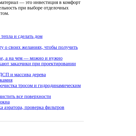
 материал — это инвестиция в комфорт
ельность при выборе отделочных
атом.
тепла и сделать дом
ту о своих желаниях, чтобы получить
ве, а на чем — можно и нужно
кают заказчики при проектировании
ДСП и массива дерева
 камня
 прочистка тросом и гидродинамическим
чистить все поверхности
 окна
а аэратора, проверка фильтров