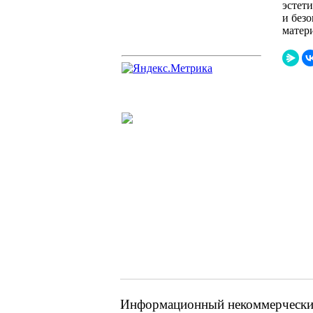
эстет
и без
матер
Информационный некоммерческий 