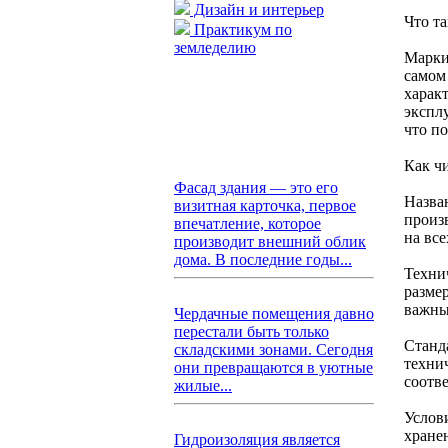
Дизайн и интерьер
Что т
Практикум по
земледелию
Марки
самом
харак
экспл
что п
Как ч
Фасад здания — это его
Назва
визитная карточка, первое
произ
впечатление, которое
на все
производит внешний облик
дома. В последние годы...
Техни
разме
важны
Чердачные помещения давно
перестали быть только
Станд
складскими зонами. Сегодня
техни
они превращаются в уютные
соотв
жилые...
Услов
хране
Гидроизоляция является