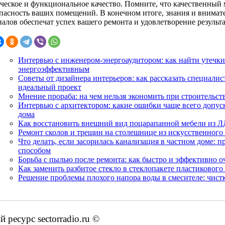
ическое и функциональное качество. Помните, что качественный
опасность ваших помещений. В конечном итоге, знания и внимат
иалов обеспечат успех вашего ремонта и удовлетворение результ
Интервью с инженером-энергоаудитором: как найти утечки 
энергоэффективным
Советы от дизайнера интерьеров: как рассказать специалис
идеальный проект
Мнение прораба: на чем нельзя экономить при строительст
Интервью с архитектором: какие ошибки чаще всего допус
дома
Как восстановить внешний вид поцарапанной мебели из Л
Ремонт сколов и трещин на столешнице из искусственного
Что делать, если засорилась канализация в частном доме:
способом
Борьба с пылью после ремонта: как быстро и эффективно о
Как заменить разбитое стекло в стеклопакете пластикового
Решение проблемы плохого напора воды в смесителе: чистк
ресурс sectorradio.ru ©