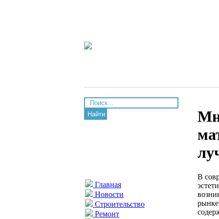
Мн
Найти
ма
лу
В сов
Главная
эстет
возни
Новости
рынке
Строительство
содер
Ремонт