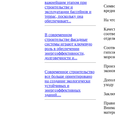
важнейшим этапом при
Симво
строительстве и
вредн
эксплуатации бассейнов и
террас, поскольку она
На чт
обеспечивает...
Качес
соотв
В современном
отдел
строительстве фасадные
системы играют ключевую
Соотв
роль в обеспечении
гипсо
энергоэффективности,
мороз
долговечности и...
Произ
эконо
Современное строительство
все больше ориентировано
Допол
на создание экологически
уходу 
устойчивых и
энергоэффективных
Заклю
зданий....
Прави
Внима
матер