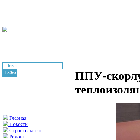
ППУ-скорлу
Найти
теплоизоля
Главная
Новости
Строительство
Ремонт