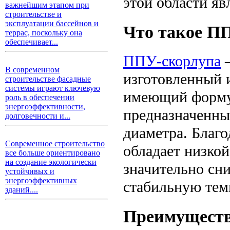
этой области я
важнейшим этапом при
строительстве и
эксплуатации бассейнов и
Что такое П
террас, поскольку она
обеспечивает...
ППУ-скорлупа
–
В современном
изготовленный 
строительстве фасадные
системы играют ключевую
имеющий форму 
роль в обеспечении
энергоэффективности,
предназначенны
долговечности и...
диаметра. Благ
Современное строительство
обладает низкой
все больше ориентировано
на создание экологически
значительно сни
устойчивых и
энергоэффективных
стабильную тем
зданий....
Преимуществ