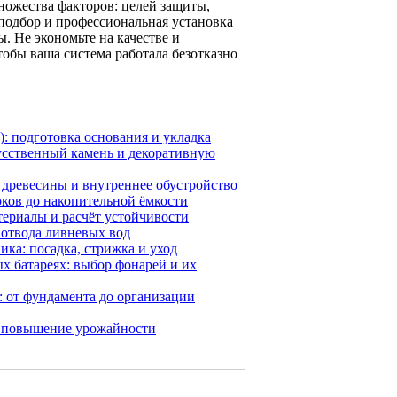
ножества факторов: целей защиты,
подбор и профессиональная установка
. Не экономьте на качестве и
бы ваша система работала безотказно
): подготовка основания и укладка
усственный камень и декоративную
 древесины и внутреннее обустройство
ков до накопительной ёмкости
териалы и расчёт устойчивости
 отвода ливневых вод
ка: посадка, стрижка и уход
х батареях: выбор фонарей и их
: от фундамента до организации
 и повышение урожайности