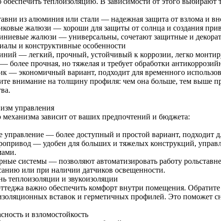
о обеспечить теплоизоляцию. В зависимости от этого выбирают 
тавни из алюминия или стали — надежная защита от взлома и в
иковые жалюзи — хороши для защиты от солнца и создания прив
ниевые жалюзи — универсальны, сочетают защитные и декора
иалы и конструктивные особенности
ний — легкий, прочный, устойчивый к коррозии, легко монтир
 — более прочная, но тяжелая и требует обработки антикоррози
ик — экономичный вариант, подходит для временного использов
ите внимание на толщину профиля: чем она больше, тем выше п
ва.
изм управления
 механизма зависит от ваших предпочтений и бюджета:
е управление — более доступный и простой вариант, подходит д
ропривод — удобен для больших и тяжелых конструкций, управл
мами.
рные системы — позволяют автоматизировать работу рольставне
санию или при наличии датчиков освещенности.
нь теплоизоляции и звукоизоляции
оттеджа важно обеспечить комфорт внутри помещения. Обратите
изоляционных вставок и герметичных профилей. Это поможет с
асность и взломостойкость