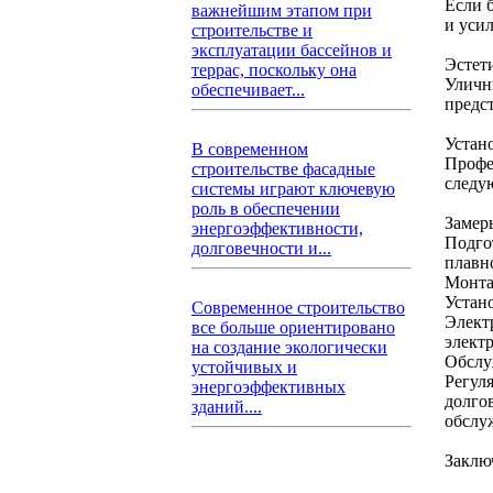
Если 
важнейшим этапом при
и уси
строительстве и
эксплуатации бассейнов и
Эстет
террас, поскольку она
Уличн
обеспечивает...
предс
Устан
В современном
Профе
строительстве фасадные
следу
системы играют ключевую
роль в обеспечении
Замер
энергоэффективности,
Подго
долговечности и...
плавн
Монта
Устан
Современное строительство
Элект
все больше ориентировано
электр
на создание экологически
Обслу
устойчивых и
Регул
энергоэффективных
долго
зданий....
обслу
Заклю