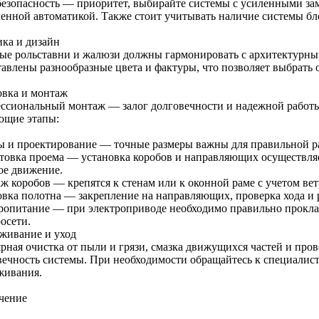
безопасность — приоритет, выбирайте системы с усиленными з
ленной автоматикой. Также стоит учитывать наличие системы бл
ика и дизайн
ые рольставни и жалюзи должны гармонировать с архитектурны
тавлены разнообразные цвета и фактуры, что позволяет выбрать
овка и монтаж
ссиональный монтаж — залог долговечности и надежной работы
ющие этапы:
ы и проектирование — точные размеры важны для правильной р
товка проема — установка коробов и направляющих осуществляе
ое движение.
ж коробов — крепятся к стенам или к оконной раме с учетом вет
овка полотна — закрепление на направляющих, проверка хода и 
ропитание — при электроприводе необходимо правильно прокла
осети.
живание и уход
ярная очистка от пыли и грязи, смазка движущихся частей и про
вечность системы. При необходимости обращайтесь к специалис
живания.
чение