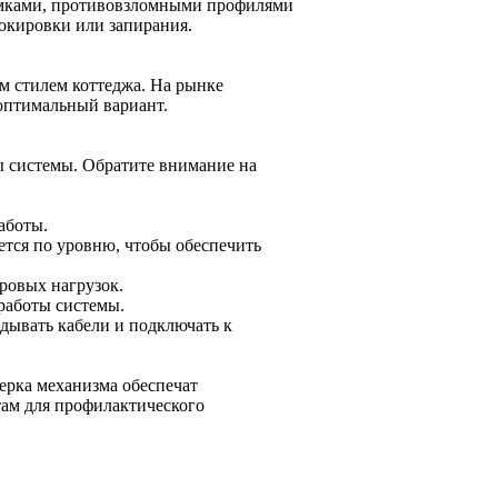
амками, противовзломными профилями
окировки или запирания.
м стилем коттеджа. На рынке
 оптимальный вариант.
 системы. Обратите внимание на
аботы.
тся по уровню, чтобы обеспечить
ровых нагрузок.
работы системы.
дывать кабели и подключать к
верка механизма обеспечат
там для профилактического