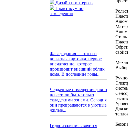
прост
Дизайн и интерьер
Практикум по
Рольс
земледелию
Пласт
Алюми
Матер
Алюми
Сталь
Пласт
Обрат
свойст
Фасад здания — это его
визитная карточка, первое
Механ
впечатление, которое
Выбор
производит внешний облик
дома. В последние годы...
Ручно
Элект
систе
Чердачные помещения давно
Сенсо
перестали быть только
распи
складскими зонами. Сегодня
Урове
они превращаются в уютные
Для к
жилые...
тепло
Безоп
Гидроизоляция является