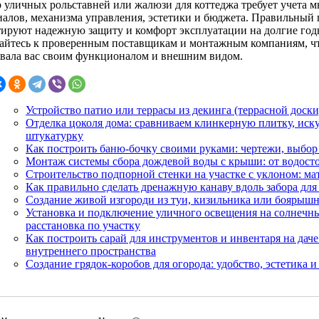
 уличных рольставней или жалюзи для коттеджа требует учета м
иалов, механизма управления, эстетики и бюджета. Правильный 
тируют надежную защиту и комфорт эксплуатации на долгие годы
айтесь к проверенным поставщикам и монтажным компаниям, что
овала вас своим функционалом и внешним видом.
Устройство патио или террасы из декинга (террасной доски
Отделка цоколя дома: сравниваем клинкерную плитку, иск
штукатурку
Как построить баню-бочку своими руками: чертежи, выбор
Монтаж системы сбора дождевой воды с крыши: от водосто
Строительство подпорной стенки на участке с уклоном: ма
Как правильно сделать дренажную канаву вдоль забора для
Создание живой изгороди из туи, кизильника или боярышни
Установка и подключение уличного освещения на солнечны
расстановка по участку
Как построить сарай для инструментов и инвентаря на даче
внутреннего пространства
Создание грядок-коробов для огорода: удобство, эстетика