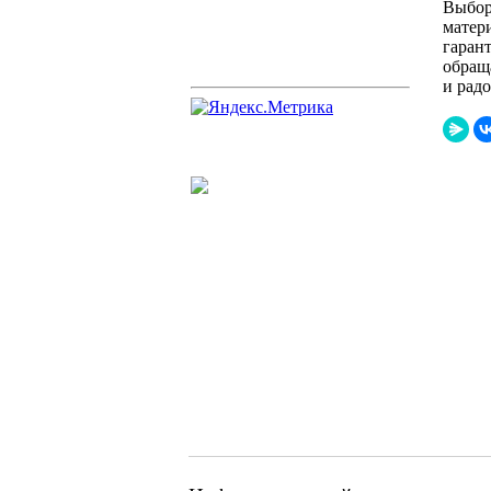
Выбор
матер
гаран
обращ
и рад