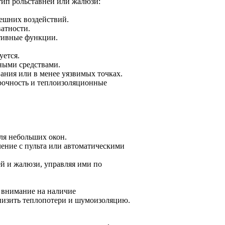
тип рольставней или жалюзи:
нешних воздействий.
атности.
тивные функции.
уется.
йными средствами.
ания или в менее уязвимых точках.
рочность и теплоизоляционные
ля небольших окон.
ение с пульта или автоматическими
й и жалюзи, управляя ими по
 внимание на наличие
низить теплопотери и шумоизоляцию.