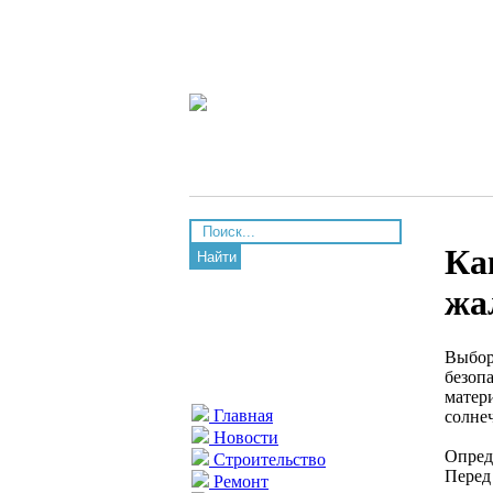
Ка
Найти
жа
Выбор
безоп
матер
Главная
солне
Новости
Опред
Строительство
Перед
Ремонт