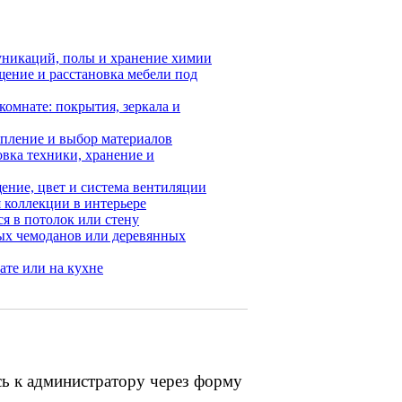
уникаций, полы и хранение химии
щение и расстановка мебели под
комнате: покрытия, зеркала и
тепление и выбор материалов
овка техники, хранение и
ение, цвет и система вентиляции
 коллекции в интерьере
ся в потолок или стену
рых чемоданов или деревянных
ате или на кухне
сь к администратору через форму