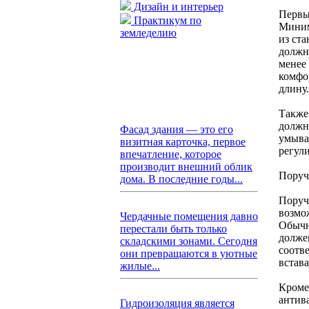
Дизайн и интерьер
Первы
Практикум по
Миним
земледелию
из ст
должн
менее 
комфо
длину.
Также
должны
Фасад здания — это его
умыва
визитная карточка, первое
регул
впечатление, которое
производит внешний облик
Поруч
дома. В последние годы...
Поруч
возмо
Чердачные помещения давно
Обычн
перестали быть только
долже
складскими зонами. Сегодня
соотв
они превращаются в уютные
встав
жилые...
Кроме
антив
Гидроизоляция является