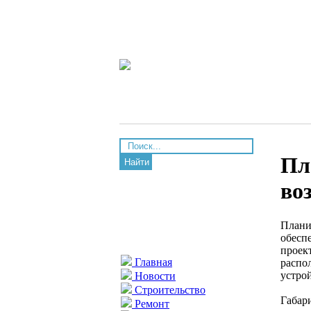
Пл
Найти
во
Плани
обесп
проек
Главная
распо
устрой
Новости
Строительство
Габар
Ремонт