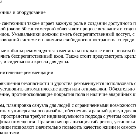
а.
хника и оборудование
 сантехники также играет важную роль в создании доступного 
кой (около 50 сантиметров) облегчают процесс вставания и сиде
идов. Умывальники должны иметь беспрепятственный доступ, с
роводной системе и наличием свободного пространства спереди 
ые кабины рекомендуется заменять на открытые или с низким б
ечить беспрепятственный вход. Также стоит предусмотреть креп
, и сиденья или кресла для душа.
нительные рекомендации
овышения безопасности и удобства рекомендуется использовать 
 установить автоматические двери или открывалки. Обязательно
ение, противоскользящие покрытия пола и наличие аварийных 
ом, планировка санузла для людей с ограниченными возможност
ипах универсального дизайна, обеспечивая равный доступ для в
о пространства требует индивидуального подхода с учетом особе
фики помещения. Правильная организация габаритов, установка
хники позволяют значительно повысить качество жизни и самос
жностями.