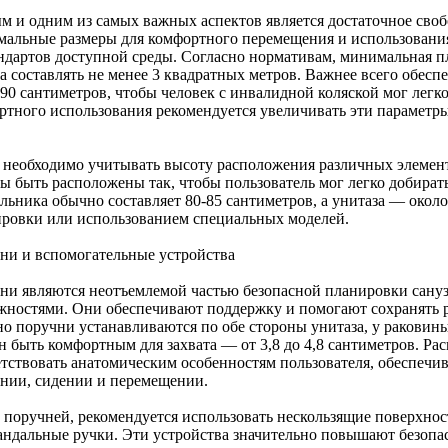
м и одним из самых важных аспектов является достаточное своб
альные размеры для комфортного перемещения и использования
андартов доступной среды. Согласно нормативам, минимальная п
а составлять не менее 3 квадратных метров. Важнее всего обес
90 сантиметров, чтобы человек с инвалидной коляской мог легко
ртного использования рекомендуется увеличивать эти параметры 
 необходимо учитывать высоту расположения различных элемен
 быть расположены так, чтобы пользователь мог легко добиратьс
льника обычно составляет 80-85 сантиметров, а унитаза — около
ировки или использованием специальных моделей.
ни и вспомогательные устройства
ни являются неотъемлемой частью безопасной планировки сану
жностями. Они обеспечивают поддержку и помогают сохранять 
о поручни устанавливаются по обе стороны унитаза, у раковины
н быть комфортным для захвата — от 3,8 до 4,8 сантиметров. Р
етствовать анатомическим особенностям пользователя, обеспечи
ании, сидении и перемещении.
 поручней, рекомендуется использовать нескользящие поверхнос
андальные ручки. Эти устройства значительно повышают безопа