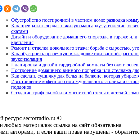
Обустройство постирочной в частном доме: разводка комм
Как превратить чердак в жилую мансарду: утепление, осве
скатами
Дизайн и оборудование домашнего спортзала в гараже или 
крепления
Ремонт и отделка цокольного этажа: борьба с сыростью, у
Как обустроить прачечную в кладовке или ванной: расстан
звукоизоляция
Планировка и дизайн гардеробной комнаты без окон: освещ
Построение домашнего винного погребка или стеллажа для
Как сделать сушилку для белья на балконе, которая убирает
Изготовление кофейного или журнального столика из ста
поддонов
Создание грифельной или магнитной стены в детской комн
ресурс sectorradio.ru ©
 любых материалов ссылка на сайт обязательна
ими авторами, и если ваши права нарушены - обратите