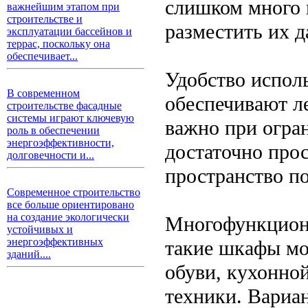
слишком много 
важнейшим этапом при
строительстве и
разместить их д
эксплуатации бассейнов и
террас, поскольку она
обеспечивает...
Удобство испол
В современном
обеспечивают л
строительстве фасадные
системы играют ключевую
важно при огра
роль в обеспечении
энергоэффективности,
достаточно прос
долговечности и...
пространство п
Современное строительство
все больше ориентировано
на создание экологически
Многофункциона
устойчивых и
энергоэффективных
такие шкафы мо
зданий....
обуви, кухонно
техники. Вариа