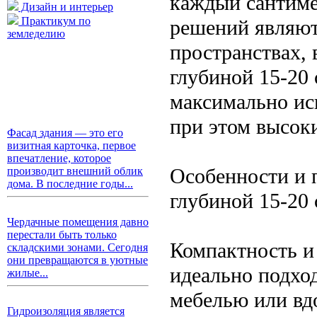
каждый сантиме
Дизайн и интерьер
Практикум по
решений являют
земледелию
пространствах,
глубиной 15-20
максимально ис
при этом высок
Фасад здания — это его
визитная карточка, первое
впечатление, которое
Особенности и
производит внешний облик
дома. В последние годы...
глубиной 15-20
Чердачные помещения давно
перестали быть только
Компактность и
складскими зонами. Сегодня
они превращаются в уютные
идеально подхо
жилые...
мебелью или вд
Гидроизоляция является