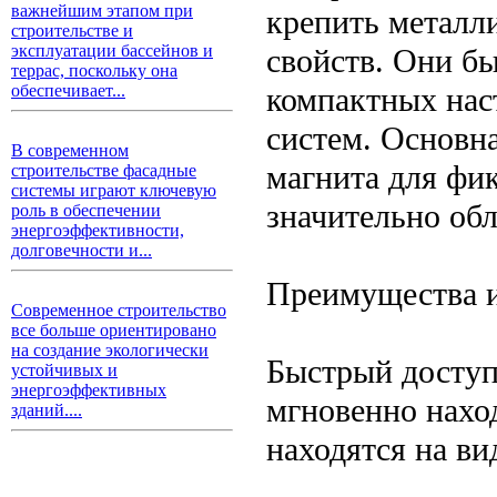
важнейшим этапом при
крепить металл
строительстве и
эксплуатации бассейнов и
свойств. Они б
террас, поскольку она
компактных нас
обеспечивает...
систем. Основна
В современном
магнита для фик
строительстве фасадные
системы играют ключевую
значительно обл
роль в обеспечении
энергоэффективности,
долговечности и...
Преимущества и
Современное строительство
все больше ориентировано
на создание экологически
Быстрый доступ
устойчивых и
энергоэффективных
мгновенно наход
зданий....
находятся на ви