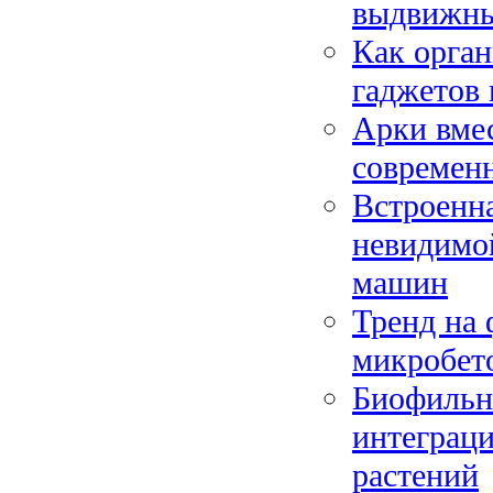
выдвижны
Как орган
гаджетов 
Арки вмес
современ
Встроенна
невидимо
машин
Тренд на 
микробет
Биофильны
интеграц
растений