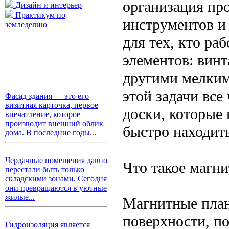
организация пр
Дизайн и интерьер
Практикум по
инструментов и
земледелию
для тех, кто ра
элементов: вин
другими мелким
этой задачи вс
Фасад здания — это его
визитная карточка, первое
доски, которые 
впечатление, которое
производит внешний облик
быстро находит
дома. В последние годы...
Чердачные помещения давно
Что такое магн
перестали быть только
складскими зонами. Сегодня
они превращаются в уютные
жилые...
Магнитные план
поверхности, п
Гидроизоляция является