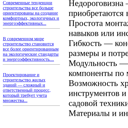
Недороговизна 
Современные тенденции
строительства все больше
приобретаются 
ориентированы на создание
комфортных, экологичных и
Простота монта
энергоэффективных...
навыков или ин
В современном мире
Гибкость — кон
строительство становится
все более ориентированным
размеры и потр
на экологические стандарты
и энергоэффективность....
Модульность — 
компоненты по 
Проектирование и
строительство жилых
Возможность хр
зданий — сложный и
ответственный процесс,
инструментов и
который требует учета
множества...
садовой техники
Материалы и и