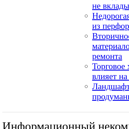
не вклады
Недорогая
из перфо
Вторично
материало
ремонта
Торговое 
влияет на
Ландшафт
продуманн
Информационный некомме