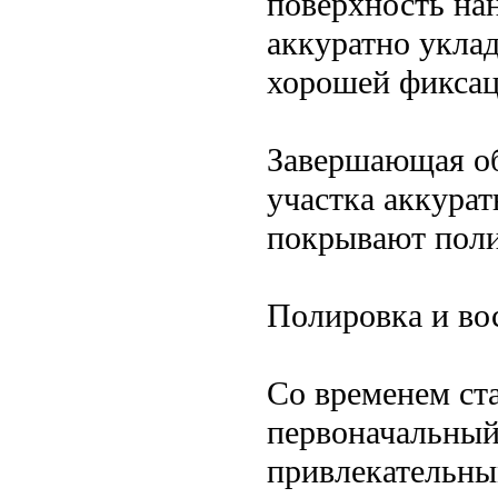
поверхность нан
аккуратно укла
хорошей фиксац
Завершающая об
участка аккура
покрывают поли
Полировка и во
Со временем ст
первоначальный
привлекательны