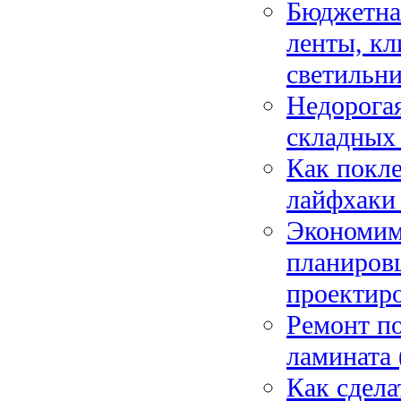
Бюджетная
ленты, к
светильн
Недорогая
складных
Как покле
лайфхаки
Экономим 
планиров
проектир
Ремонт по
ламината 
Как сдела