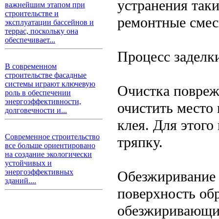
устранения так
важнейшим этапом при
строительстве и
ремонтные смес
эксплуатации бассейнов и
террас, поскольку она
обеспечивает...
Процесс заделки
В современном
строительстве фасадные
системы играют ключевую
Очистка повреж
роль в обеспечении
энергоэффективности,
очистить место 
долговечности и...
клея. Для этог
Современное строительство
тряпку.
все больше ориентировано
на создание экологически
устойчивых и
энергоэффективных
Обезжиривание 
зданий....
поверхность об
обезжиривающим