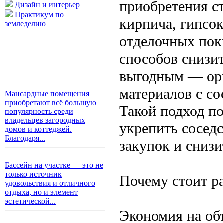
приобретения с
Дизайн и интерьер
Практикум по
кирпича, гипсо
земледелию
отделочных пок
способов снизит
выгодным — орг
материалов с с
Мансардные помещения
приобретают всё большую
Такой подход по
популярность среди
владельцев загородных
укрепить сосед
домов и коттеджей.
Благодаря...
закупок и снизи
Бассейн на участке — это не
только источник
Почему стоит р
удовольствия и отличного
отдыха, но и элемент
эстетической...
Экономия на об