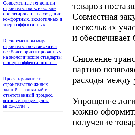
Современные тенденции
товаров постав
строительства все больше
ориентированы на создание
Совместная зак
комфортных, экологичных и
нескольких уча
энергоэффективных...
и обеспечивает 
В современном мире
строительство становится
все более ориентированным
Снижение транс
на экологические стандарты
и энергоэффективность....
партию позволяе
расходы между 
Проектирование и
строительство жилых
зданий — сложный и
ответственный процесс,
Упрощение логи
который требует учета
множества...
можно оформить
получение товар