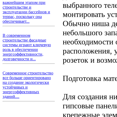
важнейшим этапом при
выбранного теле
строительстве и
эксплуатации бассейнов и
монтировать ус
террас, поскольку она
Обычно ниша де
обеспечивает...
небольшого запа
В современном
необходимости 
строительстве фасадные
системы играют ключевую
расположения, 
роль в обеспечении
энергоэффективности,
розеток и возм
долговечности и...
Современное строительство
Подготовка мат
все больше ориентировано
на создание экологически
устойчивых и
энергоэффективных
Для создания н
зданий....
гипсовые панел
крепежные элем