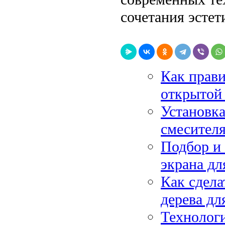
сочетания эстет
Как прави
открытой 
Установка
смесителя
Подбор и 
экрана дл
Как сдела
дерева дл
Технолог