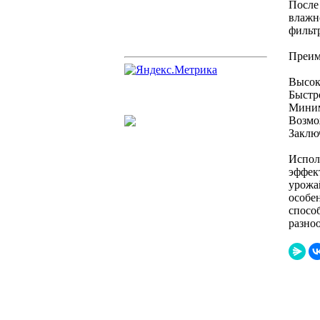
После
влажн
фильт
Преим
Высок
Быстр
Миним
Возмо
Заклю
Испол
эффек
урожа
особе
спосо
разно