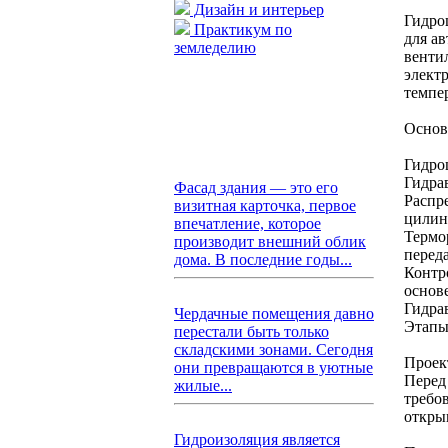
Дизайн и интерьер
Гидро
Практикум по
для а
земледелию
венти
элект
темпе
Основ
Гидро
Гидра
Фасад здания — это его
Распр
визитная карточка, первое
цилин
впечатление, которое
Термо
производит внешний облик
перед
дома. В последние годы...
Контр
основ
Гидра
Чердачные помещения давно
Этапы
перестали быть только
складскими зонами. Сегодня
Проек
они превращаются в уютные
Перед
жилые...
требо
откры
Гидроизоляция является