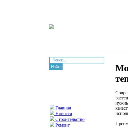
Мо
Найти
те
Совре
расте
нужны
Главная
качес
испол
Новости
Строительство
Преим
Ремонт