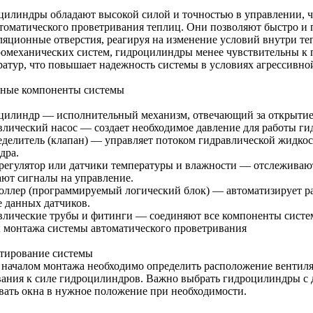
цилиндры обладают высокой силой и точностью в управлении, ч
втоматического проветривания теплиц. Они позволяют быстро и 
ляционные отверстия, реагируя на изменение условий внутри те
ромеханических систем, гидроцилиндры менее чувствительны к 
ратур, что повышает надежность системы в условиях агрессивно
ные компоненты системы
цилиндр — исполнительный механизм, отвечающий за открытие
влический насос — создает необходимое давление для работы г
еделитель (клапан) — управляет потоком гидравлической жидкос
дра.
регулятор или датчики температуры и влажности — отслеживаю
ают сигналы на управление.
оллер (программируемый логический блок) — автоматизирует р
е данных датчиков.
влические трубы и фитинги — соединяют все компоненты систе
 монтажа системы автоматического проветривания
тирование системы
 началом монтажа необходимо определить расположение вентиля
вания к силе гидроцилиндров. Важно выбрать гидроцилиндры с 
вать окна в нужное положение при необходимости.