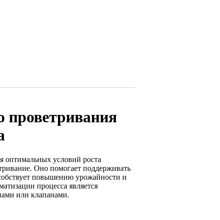
о проветривания
а
я оптимальных условий роста
етривание. Оно помогает поддерживать
особствует повышению урожайности и
матизации процесса является
нами или клапанами.