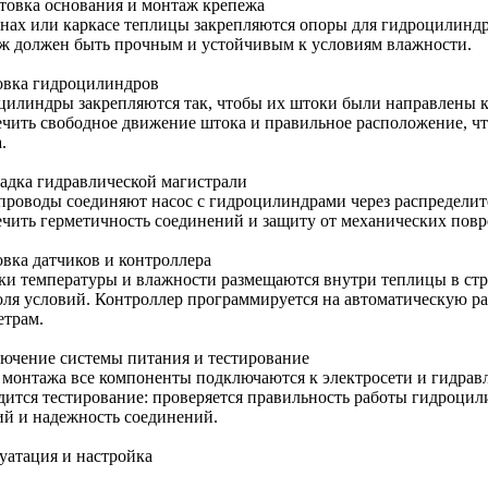
товка основания и монтаж крепежа
енах или каркасе теплицы закрепляются опоры для гидроцилиндр
ж должен быть прочным и устойчивым к условиям влажности.
овка гидроцилиндров
цилиндры закрепляются так, чтобы их штоки были направлены 
ечить свободное движение штока и правильное расположение, ч
.
адка гидравлической магистрали
проводы соединяют насос с гидроцилиндрами через распредели
ечить герметичность соединений и защиту от механических пов
овка датчиков и контроллера
ки температуры и влажности размещаются внутри теплицы в стр
оля условий. Контроллер программируется на автоматическую р
етрам.
ючение системы питания и тестирование
 монтажа все компоненты подключаются к электросети и гидравл
дится тестирование: проверяется правильность работы гидроцил
ий и надежность соединений.
уатация и настройка