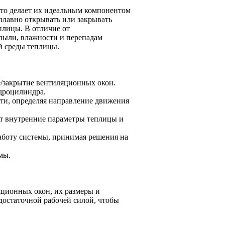
то делает их идеальным компонентом
плавно открывать или закрывать
плицы. В отличие от
пыли, влажности и перепадам
й среды теплицы.
/закрытие вентиляционных окон.
идроцилиндра.
ти, определяя направление движения
т внутренние параметры теплицы и
аботу системы, принимая решения на
мы.
ционных окон, их размеры и
достаточной рабочей силой, чтобы