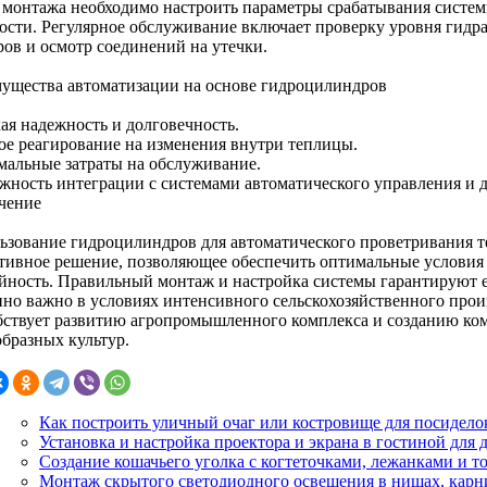
 монтажа необходимо настроить параметры срабатывания системы
ости. Регулярное обслуживание включает проверку уровня гидр
ров и осмотр соединений на утечки.
ущества автоматизации на основе гидроцилиндров
ая надежность и долговечность.
ое реагирование на изменения внутри теплицы.
альные затраты на обслуживание.
жность интеграции с системами автоматического управления и 
чение
ьзование гидроцилиндров для автоматического проветривания 
тивное решение, позволяющее обеспечить оптимальные условия 
йность. Правильный монтаж и настройка системы гарантируют е
нно важно в условиях интенсивного сельскохозяйственного прои
бствует развитию агропромышленного комплекса и созданию к
образных культур.
Как построить уличный очаг или костровище для посиделок
Установка и настройка проектора и экрана в гостиной для
Создание кошачьего уголка с когтеточками, лежанками и т
Монтаж скрытого светодиодного освещения в нишах, карн