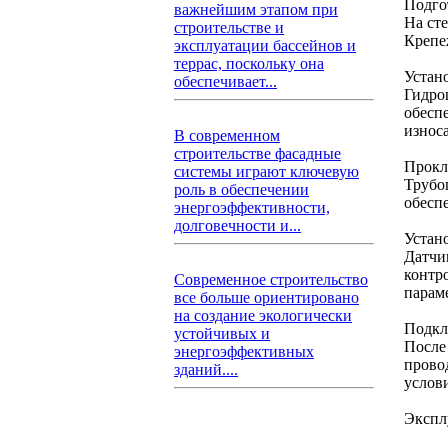
Подго
важнейшим этапом при
На ст
строительстве и
Крепе
эксплуатации бассейнов и
террас, поскольку она
Устан
обеспечивает...
Гидро
обесп
износа
В современном
строительстве фасадные
Прокл
системы играют ключевую
Трубо
роль в обеспечении
обесп
энергоэффективности,
долговечности и...
Устан
Датчи
контр
Современное строительство
парам
все больше ориентировано
на создание экологически
Подкл
устойчивых и
После
энергоэффективных
прово
зданий....
услов
Экспл