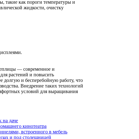
, такие как пороги температуры и
авлической жидкости, очистку
дисплеями.
теплицы — современное и
для растений и повысить
е долгую и бесперебойную работу, что
зводства. Внедрение таких технологий
омфортных условий для выращивания
 на даче
 домашнего кинотеатра
оннелями, встроенного в мебель
изах и под столешницей