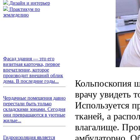
Дизайн и интерьер
Практикум по
земледелию
Фасад здания — это его
визитная карточка, первое
впечатление, которое
производит внешний облик
Кольпоскопия ш
дома. В последние годы...
врачу увидеть т
Чердачные помещения давно
Используется пр
перестали быть только
складскими зонами. Сегодня
тканей, а распо
они превращаются в уютные
жилые...
влагалище. Про
амбулаторно. О
Гидроизоляция является