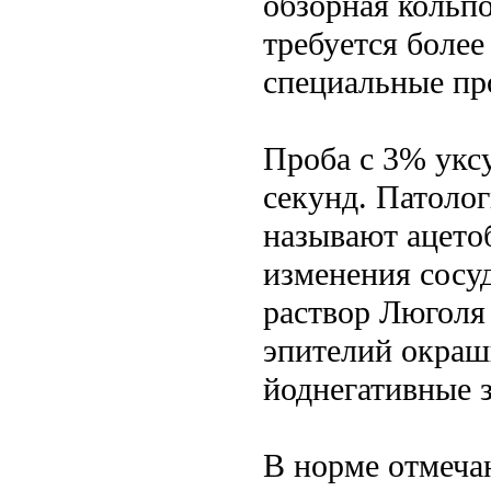
обзорная кольп
требуется более
специальные пр
Проба с 3% укс
секунд. Патолог
называют ацето
изменения сосу
раствор Люголя
эпителий окраши
йоднегативные 
В норме отмеча