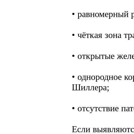
• равномерный р
• чёткая зона т
• открытые желе
• однородное к
Шиллера;
• отсутствие па
Если выявляютс