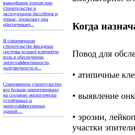
важнейшим этапом при
строительстве и
эксплуатации бассейнов и
террас, поскольку она
Когда назна
обеспечивает...
В современном
строительстве фасадные
Повод для обсл
системы играют ключевую
роль в обеспечении
энергоэффективности,
долговечности и...
• атипичные кле
Современное строительство
все больше ориентировано
• выявление он
на создание экологически
устойчивых и
энергоэффективных
зданий....
• эрозии, лейко
участки эпители