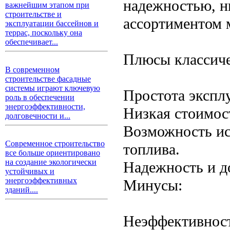
надежностью, н
важнейшим этапом при
строительстве и
ассортиментом 
эксплуатации бассейнов и
террас, поскольку она
обеспечивает...
Плюсы классиче
В современном
строительстве фасадные
системы играют ключевую
Простота экспл
роль в обеспечении
энергоэффективности,
Низкая стоимос
долговечности и...
Возможность ис
Современное строительство
топлива.
все больше ориентировано
на создание экологически
Надежность и д
устойчивых и
энергоэффективных
Минусы:
зданий....
Неэффективност