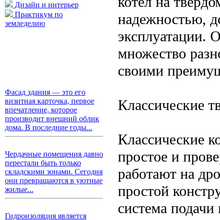
котел на твердо
Дизайн и интерьер
Практикум по
надежностью, д
земледелию
эксплуатации. 
множество разн
своими преимущ
Фасад здания — это его
Классические т
визитная карточка, первое
впечатление, которое
производит внешний облик
дома. В последние годы...
Классические к
простое и пров
Чердачные помещения давно
перестали быть только
работают на дро
складскими зонами. Сегодня
они превращаются в уютные
простой констр
жилые...
система подачи 
Гидроизоляция является