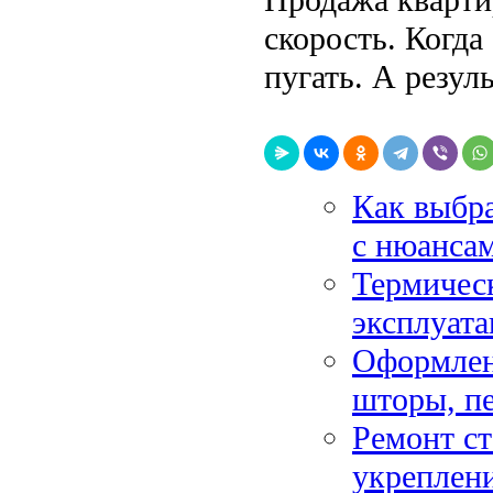
скорость. Когда
пугать. А резул
Как выбра
с нюанса
Термичес
эксплуата
Оформлен
шторы, п
Ремонт ст
укреплени