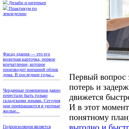
Дизайн и интерьер
Практикум по
земледелию
Фасад здания — это его
визитная карточка, первое
впечатление, которое
производит внешний облик
Первый вопрос з
дома. В последние годы...
потерь и задерж
Чердачные помещения давно
движется быстр
перестали быть только
складскими зонами. Сегодня
И в этот момент
они превращаются в уютные
жилые...
понятному план
выгодно и быст
Гидроизоляция является